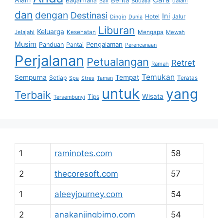
Berita
Bagaimana
Budaya
dalam
Bali
dan
dengan
Destinasi
Ini
Hotel
Jalur
Dingin
Dunia
Liburan
Keluarga
Jelajahi
Kesehatan
Mengapa
Mewah
Musim
Pengalaman
Panduan
Pantai
Perencanaan
Perjalanan
Petualangan
Retret
Ramah
Temukan
Sempurna
Tempat
Setiap
Teratas
Spa
Stres
Taman
untuk
yang
Terbaik
Wisata
Tips
Tersembunyi
1
raminotes.com
58
2
thecoresoft.com
57
1
aleeyjourney.com
54
2
anakanjingbimo.com
54