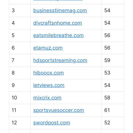
3
businesstimemag.com
54
4
diycraftsnhome.com
54
5
eatsmilebreathe.com
56
6
etamuz.com
56
7
hdsportstreaming.com
59
8
hibooox.com
53
9
letviews.com
54
10
mixcrix.com
58
11
sportsvuesoccer.com
61
12
swordpost.com
52