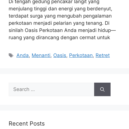
Di tengah gedung pencakar langit yang
menjulang tinggi dan energi yang berdenyut,
terdapat surga yang mengubah pengalaman
perkotaan menjadi pelarian yang tenang. Di
sinilah Oasis Perkotaan Anda menjadi hidup—
ruang yang dirancang dengan cermat untuk
Tags
Anda
,
Menanti
,
Oasis
,
Perkotaan
,
Retret
Search
for:
Recent Posts