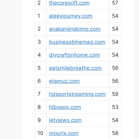
2
thecoresoft.com
57
1
aleeyjourney.com
54
2
anakanjingbimo.com
54
3
businesstimemag.com
54
4
diycraftsnhome.com
54
5
eatsmilebreathe.com
56
6
etamuz.com
56
7
hdsportstreaming.com
59
8
hibooox.com
53
9
letviews.com
54
10
mixcrix.com
58