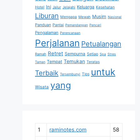
Ini
Keluarga
Hotel
Jalur
Jelajahi
Kesehatan
Liburan
Musim
Mengapa
Mewah
Nasional
Panduan
Pantai
Pemandangan
Pencari
Pengalaman
Perencanaan
Perjalanan
Petualangan
Retret
Sempurna
Setiap
Ramah
Spa
Stres
Temukan
Tempat
Teratas
Taman
untuk
Terbaik
Tips
Tersembunyi
yang
Wisata
1
raminotes.com
58