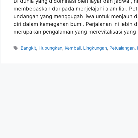
Di dunia yang didominasi oleh layar dan jadwal, ha
membebaskan daripada menjelajahi alam liar. P
undangan yang menggugah jiwa untuk menjauh d
diri dalam kemegahan bumi. Perjalanan ini lebih da
merupakan pengalaman yang merevitalisasi yang
Tags
Bangkit
,
Hubungkan
,
Kembali
,
Lingkungan
,
Petualangan
,