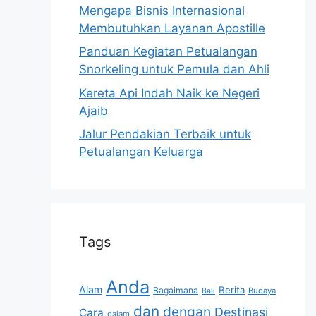
Mengapa Bisnis Internasional
Membutuhkan Layanan Apostille
Panduan Kegiatan Petualangan
Snorkeling untuk Pemula dan Ahli
Kereta Api Indah Naik ke Negeri
Ajaib
Jalur Pendakian Terbaik untuk
Petualangan Keluarga
Tags
Anda
Alam
Berita
Bagaimana
Budaya
Bali
dan
dengan
Destinasi
Cara
dalam