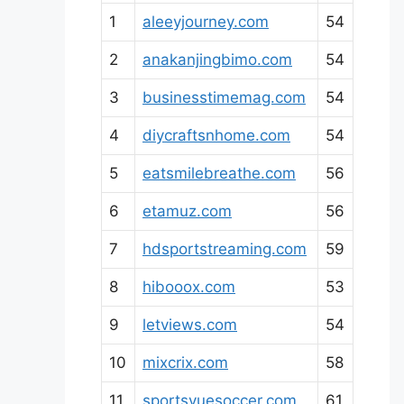
1
aleeyjourney.com
54
2
anakanjingbimo.com
54
3
businesstimemag.com
54
4
diycraftsnhome.com
54
5
eatsmilebreathe.com
56
6
etamuz.com
56
7
hdsportstreaming.com
59
8
hibooox.com
53
9
letviews.com
54
10
mixcrix.com
58
11
sportsvuesoccer.com
61