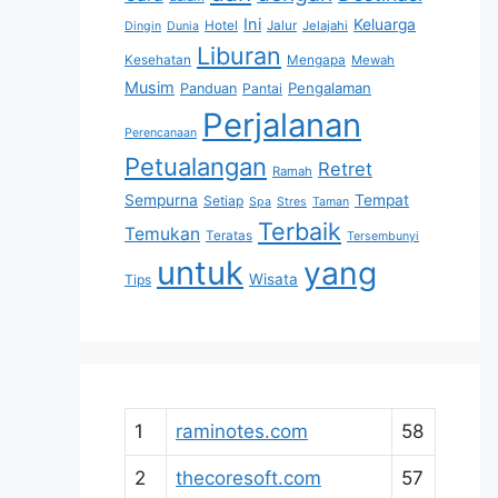
Ini
Keluarga
Hotel
Jalur
Jelajahi
Dingin
Dunia
Liburan
Kesehatan
Mengapa
Mewah
Musim
Pengalaman
Panduan
Pantai
Perjalanan
Perencanaan
Petualangan
Retret
Ramah
Sempurna
Tempat
Setiap
Spa
Stres
Taman
Terbaik
Temukan
Teratas
Tersembunyi
untuk
yang
Wisata
Tips
1
raminotes.com
58
2
thecoresoft.com
57