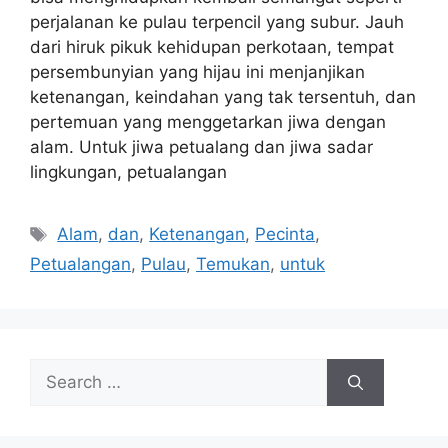
perjalanan ke pulau terpencil yang subur. Jauh
dari hiruk pikuk kehidupan perkotaan, tempat
persembunyian yang hijau ini menjanjikan
ketenangan, keindahan yang tak tersentuh, dan
pertemuan yang menggetarkan jiwa dengan
alam. Untuk jiwa petualang dan jiwa sadar
lingkungan, petualangan
Tags
Alam
,
dan
,
Ketenangan
,
Pecinta
,
Petualangan
,
Pulau
,
Temukan
,
untuk
Search
for: