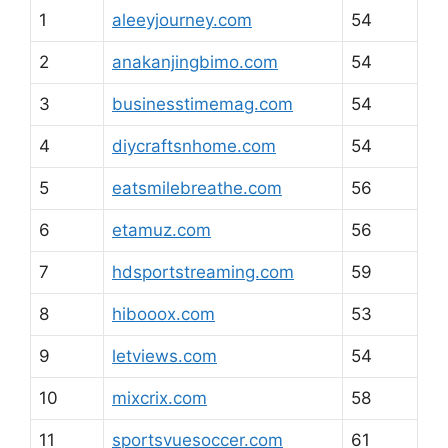
1
aleeyjourney.com
54
2
anakanjingbimo.com
54
3
businesstimemag.com
54
4
diycraftsnhome.com
54
5
eatsmilebreathe.com
56
6
etamuz.com
56
7
hdsportstreaming.com
59
8
hibooox.com
53
9
letviews.com
54
10
mixcrix.com
58
11
sportsvuesoccer.com
61