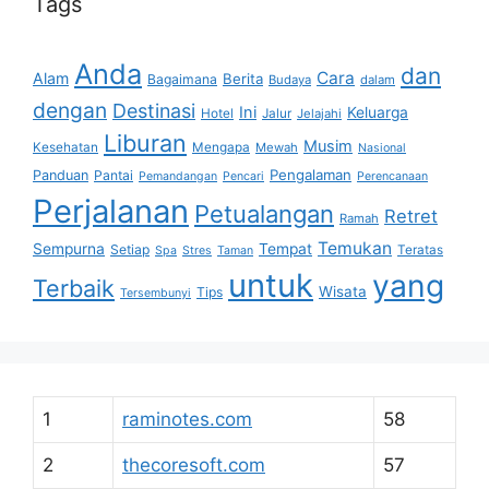
Tags
Anda
dan
Cara
Alam
Berita
Bagaimana
Budaya
dalam
dengan
Destinasi
Ini
Keluarga
Hotel
Jalur
Jelajahi
Liburan
Musim
Kesehatan
Mengapa
Mewah
Nasional
Pengalaman
Panduan
Pantai
Pemandangan
Pencari
Perencanaan
Perjalanan
Petualangan
Retret
Ramah
Temukan
Sempurna
Tempat
Setiap
Teratas
Spa
Stres
Taman
untuk
yang
Terbaik
Wisata
Tips
Tersembunyi
1
raminotes.com
58
2
thecoresoft.com
57