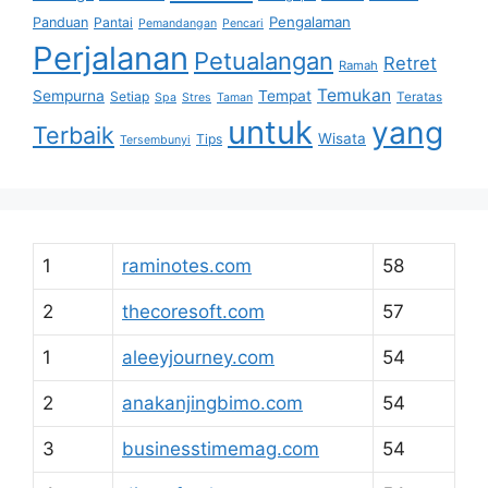
Pengalaman
Panduan
Pantai
Pemandangan
Pencari
Perjalanan
Petualangan
Retret
Ramah
Temukan
Sempurna
Tempat
Setiap
Teratas
Spa
Stres
Taman
untuk
yang
Terbaik
Wisata
Tips
Tersembunyi
1
raminotes.com
58
2
thecoresoft.com
57
1
aleeyjourney.com
54
2
anakanjingbimo.com
54
3
businesstimemag.com
54