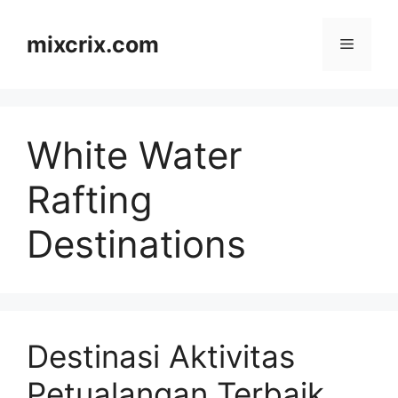
Skip
to
mixcrix.com
Menu
content
White Water
Rafting
Destinations
Destinasi Aktivitas
Petualangan Terbaik