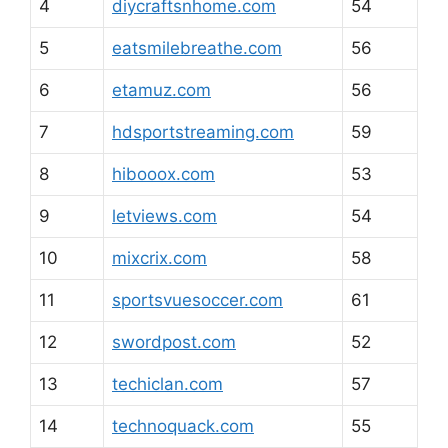
4
diycraftsnhome.com
54
5
eatsmilebreathe.com
56
6
etamuz.com
56
7
hdsportstreaming.com
59
8
hibooox.com
53
9
letviews.com
54
10
mixcrix.com
58
11
sportsvuesoccer.com
61
12
swordpost.com
52
13
techiclan.com
57
14
technoquack.com
55