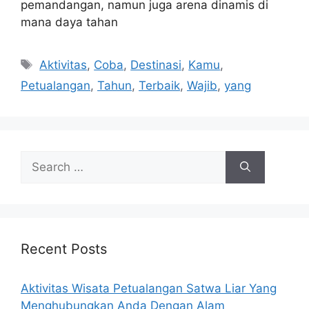
pemandangan, namun juga arena dinamis di
mana daya tahan
Tags
Aktivitas
,
Coba
,
Destinasi
,
Kamu
,
Petualangan
,
Tahun
,
Terbaik
,
Wajib
,
yang
Search
for:
Recent Posts
Aktivitas Wisata Petualangan Satwa Liar Yang
Menghubungkan Anda Dengan Alam