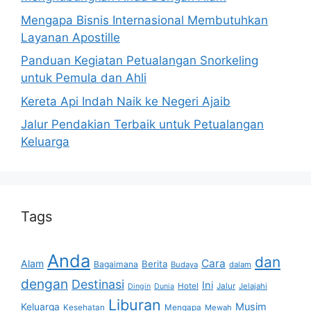
Mengapa Bisnis Internasional Membutuhkan
Layanan Apostille
Panduan Kegiatan Petualangan Snorkeling
untuk Pemula dan Ahli
Kereta Api Indah Naik ke Negeri Ajaib
Jalur Pendakian Terbaik untuk Petualangan
Keluarga
Tags
Anda
dan
Cara
Alam
Berita
Bagaimana
Budaya
dalam
dengan
Destinasi
Ini
Hotel
Jalur
Jelajahi
Dingin
Dunia
Liburan
Musim
Keluarga
Kesehatan
Mengapa
Mewah