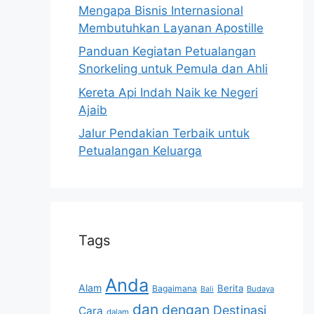
Mengapa Bisnis Internasional
Membutuhkan Layanan Apostille
Panduan Kegiatan Petualangan
Snorkeling untuk Pemula dan Ahli
Kereta Api Indah Naik ke Negeri
Ajaib
Jalur Pendakian Terbaik untuk
Petualangan Keluarga
Tags
Anda
Alam
Berita
Bagaimana
Budaya
Bali
dan
dengan
Destinasi
Cara
dalam