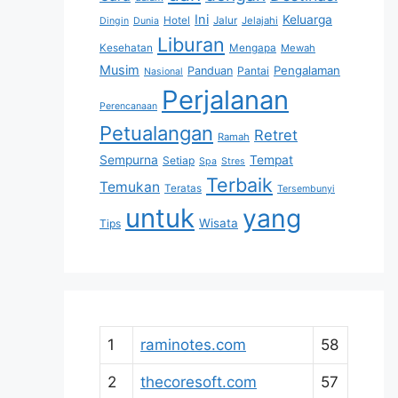
Ini
Keluarga
Hotel
Jalur
Jelajahi
Dingin
Dunia
Liburan
Kesehatan
Mengapa
Mewah
Musim
Pengalaman
Panduan
Pantai
Nasional
Perjalanan
Perencanaan
Petualangan
Retret
Ramah
Sempurna
Tempat
Setiap
Spa
Stres
Terbaik
Temukan
Teratas
Tersembunyi
untuk
yang
Wisata
Tips
1
raminotes.com
58
2
thecoresoft.com
57