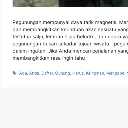
Pegunungan mempunyai daya tarik magnetis. Mer
dan membangkitkan kerinduan akan sesuatu yang
tertutup salju, lembah hijau beludru, dan udara y
pegunungan bukan sekadar tujuan wisata—pegunu
dalam ingatan. Jika Anda mencari perjalanan y
membangkitkan rasa ingin tahu
Tags
Ada
,
Anda
,
Daftar
,
Gunung
,
Harus
,
Keinginan
,
Mengapa
,