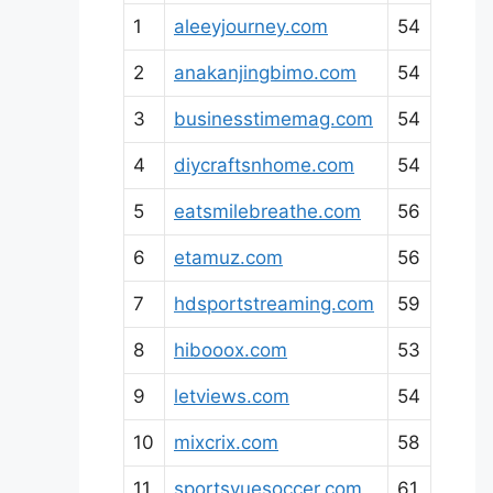
1
aleeyjourney.com
54
2
anakanjingbimo.com
54
3
businesstimemag.com
54
4
diycraftsnhome.com
54
5
eatsmilebreathe.com
56
6
etamuz.com
56
7
hdsportstreaming.com
59
8
hibooox.com
53
9
letviews.com
54
10
mixcrix.com
58
11
sportsvuesoccer.com
61