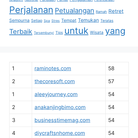
Perjalanan
Petualangan
Retret
Ramah
Temukan
Sempurna
Tempat
Setiap
Teratas
Spa
Stres
untuk
yang
Terbaik
Wisata
Tips
Tersembunyi
1
raminotes.com
58
2
thecoresoft.com
57
1
aleeyjourney.com
54
2
anakanjingbimo.com
54
3
businesstimemag.com
54
4
diycraftsnhome.com
54