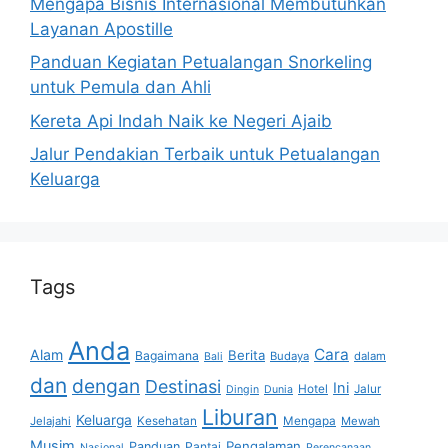
Mengapa Bisnis Internasional Membutuhkan
Layanan Apostille
Panduan Kegiatan Petualangan Snorkeling
untuk Pemula dan Ahli
Kereta Api Indah Naik ke Negeri Ajaib
Jalur Pendakian Terbaik untuk Petualangan
Keluarga
Tags
Anda
Cara
Alam
Berita
Bagaimana
Budaya
dalam
Bali
dan
dengan
Destinasi
Ini
Hotel
Jalur
Dingin
Dunia
Liburan
Keluarga
Jelajahi
Kesehatan
Mengapa
Mewah
Musim
Pengalaman
Panduan
Pantai
Nasional
Perencanaan