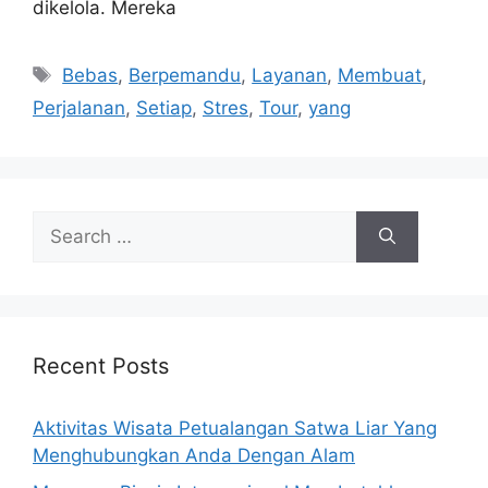
dikelola. Mereka
Tags
Bebas
,
Berpemandu
,
Layanan
,
Membuat
,
Perjalanan
,
Setiap
,
Stres
,
Tour
,
yang
Search
for:
Recent Posts
Aktivitas Wisata Petualangan Satwa Liar Yang
Menghubungkan Anda Dengan Alam