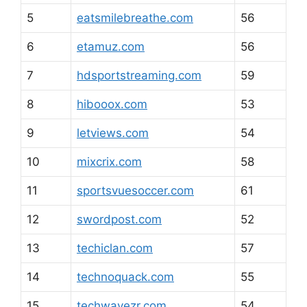
5
eatsmilebreathe.com
56
6
etamuz.com
56
7
hdsportstreaming.com
59
8
hibooox.com
53
9
letviews.com
54
10
mixcrix.com
58
11
sportsvuesoccer.com
61
12
swordpost.com
52
13
techiclan.com
57
14
technoquack.com
55
15
techwavezr.com
54