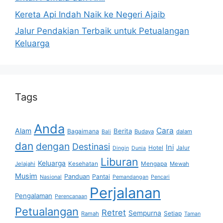
Kereta Api Indah Naik ke Negeri Ajaib
Jalur Pendakian Terbaik untuk Petualangan
Keluarga
Tags
Anda
Cara
Alam
Berita
Bagaimana
Budaya
dalam
Bali
dan
dengan
Destinasi
Ini
Hotel
Jalur
Dingin
Dunia
Liburan
Keluarga
Jelajahi
Kesehatan
Mengapa
Mewah
Musim
Panduan
Pantai
Nasional
Pemandangan
Pencari
Perjalanan
Pengalaman
Perencanaan
Petualangan
Retret
Sempurna
Setiap
Ramah
Taman