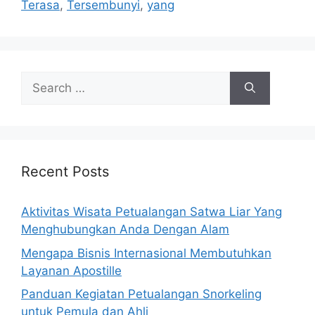
Terasa
,
Tersembunyi
,
yang
Search
for:
Recent Posts
Aktivitas Wisata Petualangan Satwa Liar Yang
Menghubungkan Anda Dengan Alam
Mengapa Bisnis Internasional Membutuhkan
Layanan Apostille
Panduan Kegiatan Petualangan Snorkeling
untuk Pemula dan Ahli