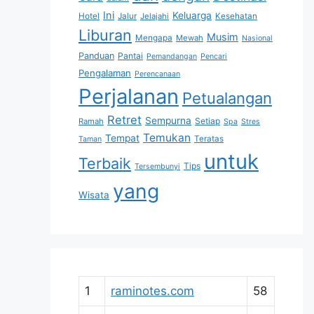
Ini
Keluarga
Hotel
Jalur
Jelajahi
Kesehatan
Liburan
Musim
Mengapa
Mewah
Nasional
Panduan
Pantai
Pemandangan
Pencari
Pengalaman
Perencanaan
Perjalanan
Petualangan
Retret
Sempurna
Setiap
Ramah
Spa
Stres
Temukan
Tempat
Teratas
Taman
untuk
Terbaik
Tips
Tersembunyi
yang
Wisata
1
raminotes.com
58