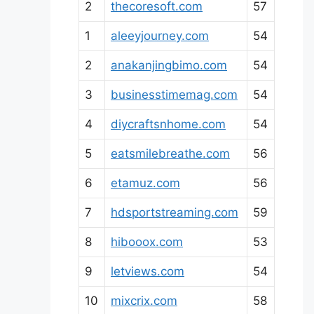
2
thecoresoft.com
57
1
aleeyjourney.com
54
2
anakanjingbimo.com
54
3
businesstimemag.com
54
4
diycraftsnhome.com
54
5
eatsmilebreathe.com
56
6
etamuz.com
56
7
hdsportstreaming.com
59
8
hibooox.com
53
9
letviews.com
54
10
mixcrix.com
58