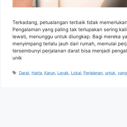
Terkadang, petualangan terbaik tidak memerluka
Pengalaman yang paling tak terlupakan sering kali t
lewati, menunggu untuk diungkap. Bagi mereka y
menyimpang terlalu jauh dari rumah, memulai per
tersembunyi perjalanan darat bisa menjadi penga
unik
Tags
Darat
,
Harta
,
Karun
,
Layak
,
Lokal
,
Perjalanan
,
untuk
,
yan