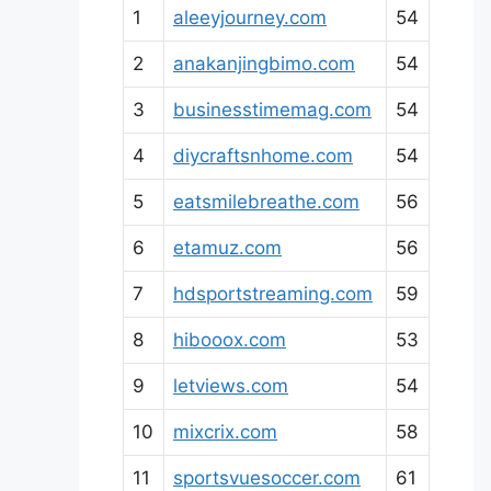
1
aleeyjourney.com
54
2
anakanjingbimo.com
54
3
businesstimemag.com
54
4
diycraftsnhome.com
54
5
eatsmilebreathe.com
56
6
etamuz.com
56
7
hdsportstreaming.com
59
8
hibooox.com
53
9
letviews.com
54
10
mixcrix.com
58
11
sportsvuesoccer.com
61