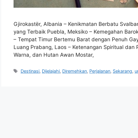
Gjirokastër, Albania – Kenikmatan Berbatu Svalba
yang Terbaik Puebla, Meksiko – Kemegahan Barok d
– Tempat Timur Bertemu Barat dengan Penuh Gaya
Luang Prabang, Laos – Ketenangan Spiritual dan P
Warna, dan Hutan Awan Mostar,
Tags
Destinasi
,
Dijelajahi
,
Diremehkan
,
Perjalanan
,
Sekarang
,
u