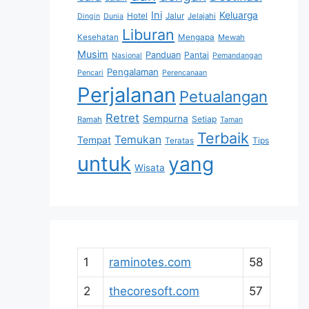
Ini
Keluarga
Hotel
Jalur
Jelajahi
Dingin
Dunia
Liburan
Kesehatan
Mengapa
Mewah
Musim
Panduan
Pantai
Nasional
Pemandangan
Pengalaman
Pencari
Perencanaan
Perjalanan
Petualangan
Retret
Sempurna
Setiap
Ramah
Taman
Terbaik
Temukan
Tempat
Tips
Teratas
untuk
yang
Wisata
1
raminotes.com
58
2
thecoresoft.com
57