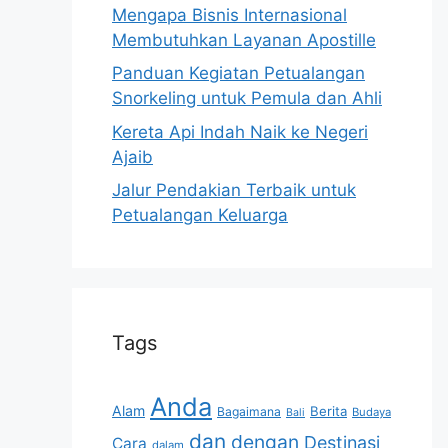
Mengapa Bisnis Internasional
Membutuhkan Layanan Apostille
Panduan Kegiatan Petualangan
Snorkeling untuk Pemula dan Ahli
Kereta Api Indah Naik ke Negeri
Ajaib
Jalur Pendakian Terbaik untuk
Petualangan Keluarga
Tags
Anda
Alam
Berita
Bagaimana
Budaya
Bali
dan
dengan
Destinasi
Cara
dalam