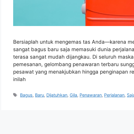
Bersiaplah untuk mengemas tas Anda—karena me
sangat bagus baru saja memasuki dunia perjala
terasa sangat mudah dijangkau. Di seluruh maska
pemesanan, gelombang penawaran terbaru sunggu
pesawat yang menakjubkan hingga penginapan re
inilah
Tags
Bagus
,
Baru
,
Dijatuhkan
,
Gila
,
Penawaran
,
Perjalanan
,
Saj