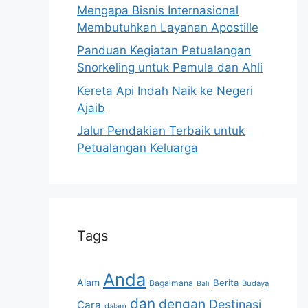
Mengapa Bisnis Internasional
Membutuhkan Layanan Apostille
Panduan Kegiatan Petualangan
Snorkeling untuk Pemula dan Ahli
Kereta Api Indah Naik ke Negeri
Ajaib
Jalur Pendakian Terbaik untuk
Petualangan Keluarga
Tags
Anda
Alam
Berita
Bagaimana
Budaya
Bali
dan
dengan
Destinasi
Cara
dalam