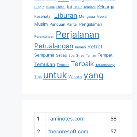
Ini
Keluarga
Hotel
Jalur
Jelajahi
Dingin
Dunia
Liburan
Kesehatan
Mengapa
Mewah
Musim
Pengalaman
Panduan
Pantai
Perjalanan
Perencanaan
Petualangan
Retret
Ramah
Sempurna
Tempat
Setiap
Spa
Stres
Taman
Terbaik
Temukan
Teratas
Tersembunyi
untuk
yang
Wisata
Tips
1
raminotes.com
58
2
thecoresoft.com
57