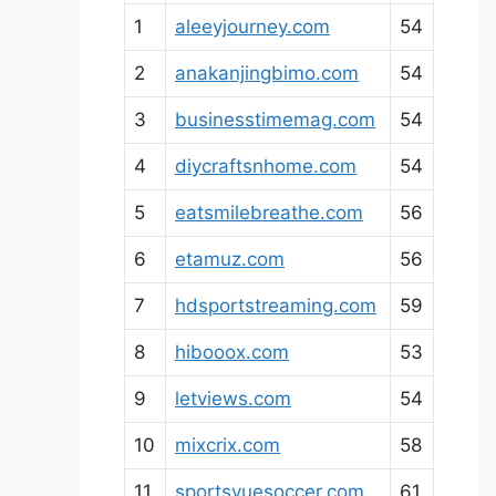
1
aleeyjourney.com
54
2
anakanjingbimo.com
54
3
businesstimemag.com
54
4
diycraftsnhome.com
54
5
eatsmilebreathe.com
56
6
etamuz.com
56
7
hdsportstreaming.com
59
8
hibooox.com
53
9
letviews.com
54
10
mixcrix.com
58
11
sportsvuesoccer.com
61