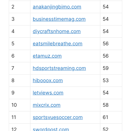
2
anakanjingbimo.com
54
3
businesstimemag.com
54
4
diycraftsnhome.com
54
5
eatsmilebreathe.com
56
6
etamuz.com
56
7
hdsportstreaming.com
59
8
hibooox.com
53
9
letviews.com
54
10
mixcrix.com
58
11
sportsvuesoccer.com
61
12
swordpost.com
52