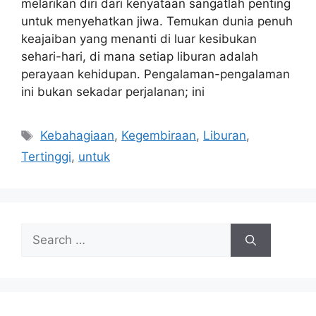
melarikan diri dari kenyataan sangatlah penting
untuk menyehatkan jiwa. Temukan dunia penuh
keajaiban yang menanti di luar kesibukan
sehari-hari, di mana setiap liburan adalah
perayaan kehidupan. Pengalaman-pengalaman
ini bukan sekadar perjalanan; ini
Tags
Kebahagiaan
,
Kegembiraan
,
Liburan
,
Tertinggi
,
untuk
Search
for: