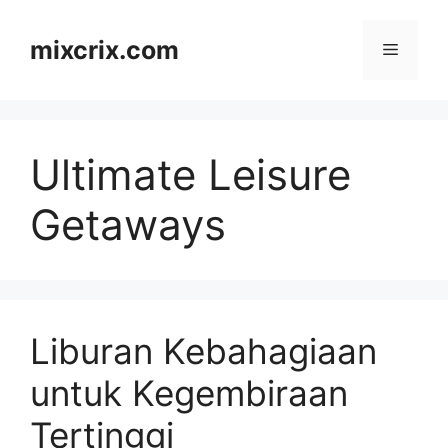
Skip
to
mixcrix.com
Menu
content
Ultimate Leisure
Getaways
Liburan Kebahagiaan
untuk Kegembiraan
Tertinggi