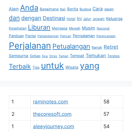
Anda
Cara
Alam
Berita
Bagaimana
Budaya
dalam
Bali
dan
dengan
Destinasi
Ini
Keluarga
Hotel
Jalur
Jelajahi
Liburan
Musim
Kesehatan
Mengapa
Mewah
Nasional
Pengalaman
Panduan
Pantai
Pemandangan
Pencari
Perencanaan
Perjalanan
Petualangan
Retret
Ramah
Temukan
Sempurna
Tempat
Setiap
Teratas
Spa
Stres
Taman
untuk
yang
Terbaik
Wisata
Tips
1
raminotes.com
58
2
thecoresoft.com
57
1
aleeyjourney.com
54