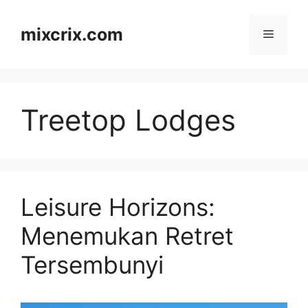
Skip
to
mixcrix.com
Menu
content
Treetop Lodges
Leisure Horizons:
Menemukan Retret
Tersembunyi