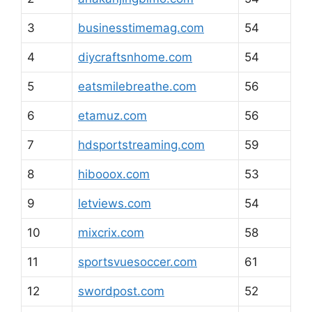
3
businesstimemag.com
54
4
diycraftsnhome.com
54
5
eatsmilebreathe.com
56
6
etamuz.com
56
7
hdsportstreaming.com
59
8
hibooox.com
53
9
letviews.com
54
10
mixcrix.com
58
11
sportsvuesoccer.com
61
12
swordpost.com
52