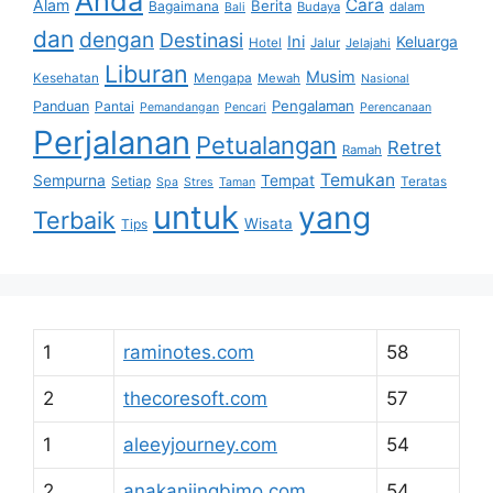
Anda
Cara
Alam
Berita
Bagaimana
Budaya
dalam
Bali
dan
dengan
Destinasi
Ini
Keluarga
Hotel
Jalur
Jelajahi
Liburan
Musim
Kesehatan
Mengapa
Mewah
Nasional
Pengalaman
Panduan
Pantai
Pemandangan
Pencari
Perencanaan
Perjalanan
Petualangan
Retret
Ramah
Temukan
Sempurna
Tempat
Setiap
Teratas
Spa
Stres
Taman
untuk
yang
Terbaik
Wisata
Tips
1
raminotes.com
58
2
thecoresoft.com
57
1
aleeyjourney.com
54
2
anakanjingbimo.com
54