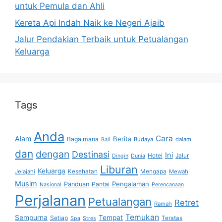
untuk Pemula dan Ahli
Kereta Api Indah Naik ke Negeri Ajaib
Jalur Pendakian Terbaik untuk Petualangan
Keluarga
Tags
Anda
Cara
Alam
Berita
Bagaimana
Budaya
dalam
Bali
dan
dengan
Destinasi
Ini
Hotel
Jalur
Dingin
Dunia
Liburan
Keluarga
Jelajahi
Kesehatan
Mengapa
Mewah
Musim
Pengalaman
Panduan
Pantai
Nasional
Perencanaan
Perjalanan
Petualangan
Retret
Ramah
Temukan
Sempurna
Tempat
Setiap
Teratas
Spa
Stres