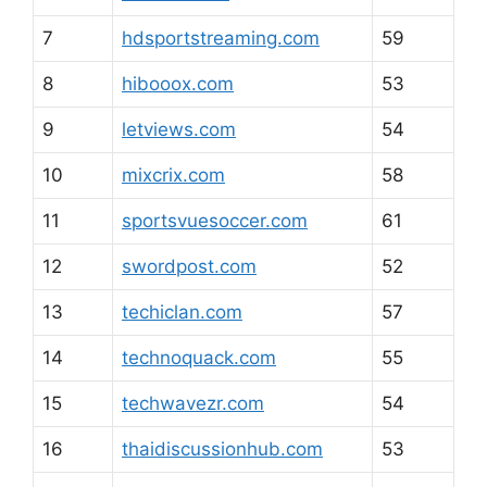
7
hdsportstreaming.com
59
8
hibooox.com
53
9
letviews.com
54
10
mixcrix.com
58
11
sportsvuesoccer.com
61
12
swordpost.com
52
13
techiclan.com
57
14
technoquack.com
55
15
techwavezr.com
54
16
thaidiscussionhub.com
53