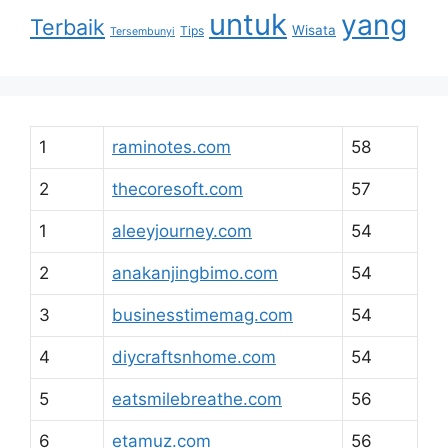
untuk
yang
Terbaik
Wisata
Tips
Tersembunyi
1
raminotes.com
58
2
thecoresoft.com
57
1
aleeyjourney.com
54
2
anakanjingbimo.com
54
3
businesstimemag.com
54
4
diycraftsnhome.com
54
5
eatsmilebreathe.com
56
6
etamuz.com
56