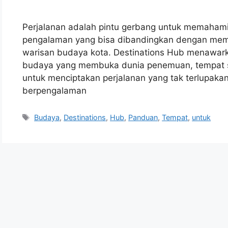
Perjalanan adalah pintu gerbang untuk memahami 
pengalaman yang bisa dibandingkan dengan me
warisan budaya kota. Destinations Hub menawark
budaya yang membuka dunia penemuan, tempat sej
untuk menciptakan perjalanan yang tak terlupaka
berpengalaman
Tags
Budaya
,
Destinations
,
Hub
,
Panduan
,
Tempat
,
untuk