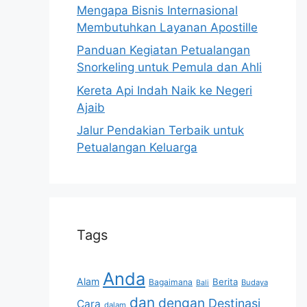
Mengapa Bisnis Internasional
Membutuhkan Layanan Apostille
Panduan Kegiatan Petualangan
Snorkeling untuk Pemula dan Ahli
Kereta Api Indah Naik ke Negeri
Ajaib
Jalur Pendakian Terbaik untuk
Petualangan Keluarga
Tags
Anda
Alam
Berita
Bagaimana
Budaya
Bali
dan
dengan
Destinasi
Cara
dalam