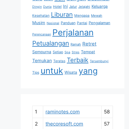
Ini
Keluarga
Hotel
Jalur
Jelajahi
Dingin
Dunia
Liburan
Kesehatan
Mengapa
Mewah
Musim
Pengalaman
Panduan
Pantai
Nasional
Perjalanan
Perencanaan
Petualangan
Retret
Ramah
Sempurna
Tempat
Setiap
Spa
Stres
Terbaik
Temukan
Teratas
Tersembunyi
untuk
yang
Wisata
Tips
1
raminotes.com
58
2
thecoresoft.com
57