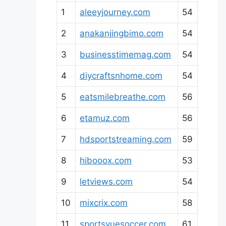
1
aleeyjourney.com
54
2
anakanjingbimo.com
54
3
businesstimemag.com
54
4
diycraftsnhome.com
54
5
eatsmilebreathe.com
56
6
etamuz.com
56
7
hdsportstreaming.com
59
8
hibooox.com
53
9
letviews.com
54
10
mixcrix.com
58
11
sportsvuesoccer.com
61