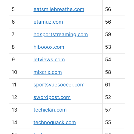
5
eatsmilebreathe.com
56
6
etamuz.com
56
7
hdsportstreaming.com
59
8
hibooox.com
53
9
letviews.com
54
10
mixcrix.com
58
11
sportsvuesoccer.com
61
12
swordpost.com
52
13
techiclan.com
57
14
technoquack.com
55