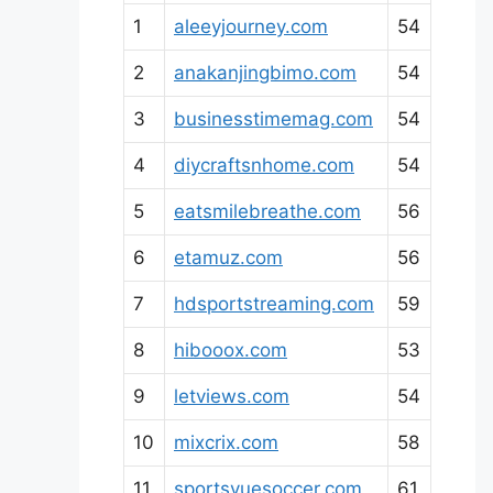
1
aleeyjourney.com
54
2
anakanjingbimo.com
54
3
businesstimemag.com
54
4
diycraftsnhome.com
54
5
eatsmilebreathe.com
56
6
etamuz.com
56
7
hdsportstreaming.com
59
8
hibooox.com
53
9
letviews.com
54
10
mixcrix.com
58
11
sportsvuesoccer.com
61