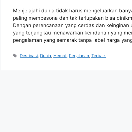
Menjelajahi dunia tidak harus mengeluarkan bany
paling mempesona dan tak terlupakan bisa dinikm
Dengan perencanaan yang cerdas dan keinginan un
yang terjangkau menawarkan keindahan yang me
pengalaman yang semarak tanpa label harga yang
Tags
Destinasi
,
Dunia
,
Hemat
,
Perjalanan
,
Terbaik