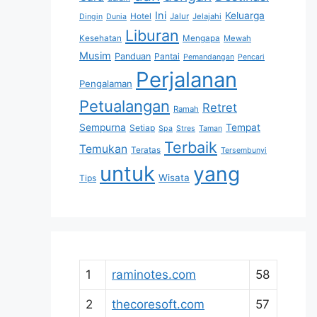
Ini
Keluarga
Hotel
Jalur
Jelajahi
Dingin
Dunia
Liburan
Kesehatan
Mengapa
Mewah
Musim
Panduan
Pantai
Pemandangan
Pencari
Perjalanan
Pengalaman
Petualangan
Retret
Ramah
Sempurna
Tempat
Setiap
Spa
Stres
Taman
Terbaik
Temukan
Teratas
Tersembunyi
untuk
yang
Wisata
Tips
1
raminotes.com
58
2
thecoresoft.com
57