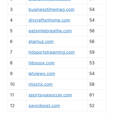
3
businesstimemag.com
54
4
diycraftsnhome.com
54
5
eatsmilebreathe.com
56
6
etamuz.com
56
7
hdsportstreaming.com
59
8
hibooox.com
53
9
letviews.com
54
10
mixcrix.com
58
11
sportsvuesoccer.com
61
12
swordpost.com
52