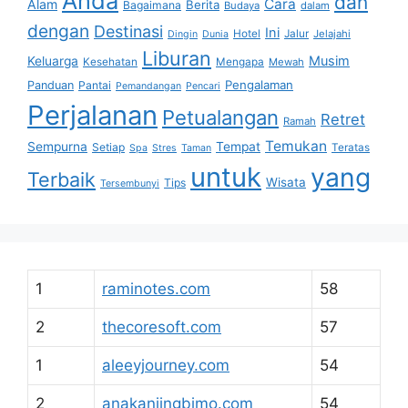
Anda
dan
Cara
Alam
Berita
Bagaimana
Budaya
dalam
dengan
Destinasi
Ini
Hotel
Jalur
Jelajahi
Dingin
Dunia
Liburan
Musim
Keluarga
Kesehatan
Mengapa
Mewah
Pengalaman
Panduan
Pantai
Pemandangan
Pencari
Perjalanan
Petualangan
Retret
Ramah
Temukan
Sempurna
Tempat
Setiap
Teratas
Spa
Stres
Taman
untuk
yang
Terbaik
Wisata
Tips
Tersembunyi
1
raminotes.com
58
2
thecoresoft.com
57
1
aleeyjourney.com
54
2
anakanjingbimo.com
54