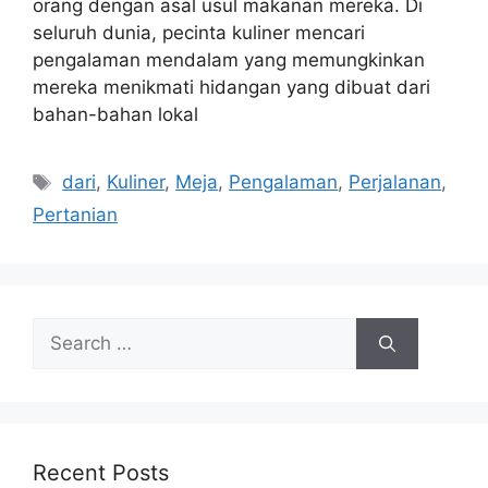
orang dengan asal usul makanan mereka. Di
seluruh dunia, pecinta kuliner mencari
pengalaman mendalam yang memungkinkan
mereka menikmati hidangan yang dibuat dari
bahan-bahan lokal
Tags
dari
,
Kuliner
,
Meja
,
Pengalaman
,
Perjalanan
,
Pertanian
Search
for:
Recent Posts