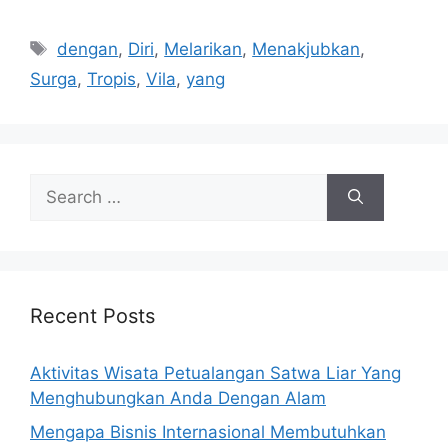
Tags
dengan
,
Diri
,
Melarikan
,
Menakjubkan
,
Surga
,
Tropis
,
Vila
,
yang
Search
for:
Recent Posts
Aktivitas Wisata Petualangan Satwa Liar Yang
Menghubungkan Anda Dengan Alam
Mengapa Bisnis Internasional Membutuhkan