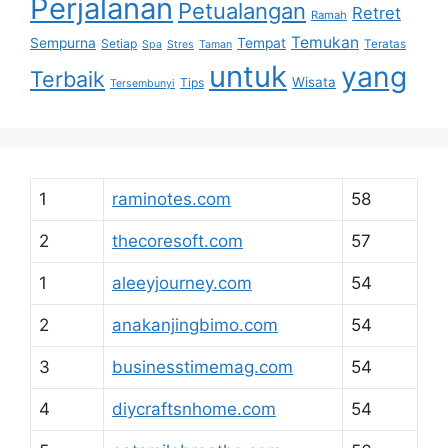
Perjalanan
Petualangan
Retret
Ramah
Temukan
Sempurna
Tempat
Setiap
Teratas
Spa
Stres
Taman
untuk
yang
Terbaik
Wisata
Tips
Tersembunyi
1
raminotes.com
58
2
thecoresoft.com
57
1
aleeyjourney.com
54
2
anakanjingbimo.com
54
3
businesstimemag.com
54
4
diycraftsnhome.com
54