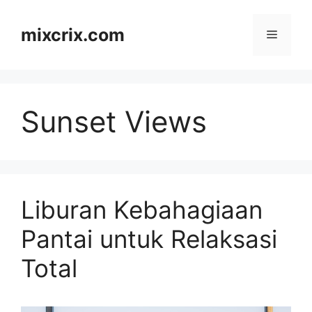
Skip
to
mixcrix.com
Menu
content
Sunset Views
Liburan Kebahagiaan
Pantai untuk Relaksasi
Total