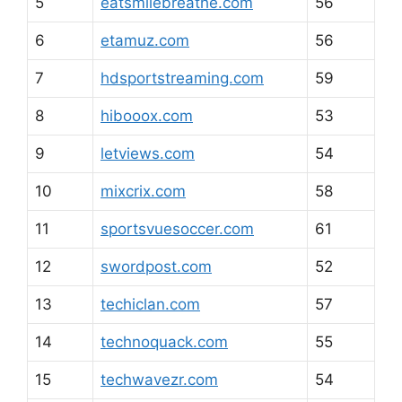
5
eatsmilebreathe.com
56
6
etamuz.com
56
7
hdsportstreaming.com
59
8
hibooox.com
53
9
letviews.com
54
10
mixcrix.com
58
11
sportsvuesoccer.com
61
12
swordpost.com
52
13
techiclan.com
57
14
technoquack.com
55
15
techwavezr.com
54