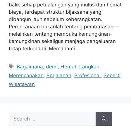
balik setiap petualangan yang mulus dan hemat
biaya, terdapat struktur bijaksana yang
dibangun jauh sebelum keberangkatan.
Perencanaan bukanlah tentang pembatasan—
melainkan tentang membuka kemungkinan-
kemungkinan sekaligus menjaga pengeluaran
tetap terkendali. Memahami
Tags
Bagaimana
,
demi
,
Hemat
,
Langkah
,
Merencanakan
,
Perjalanan
,
Profesional
,
Seperti
,
Wisatawan
Search
for: