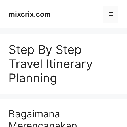
Skip
to
mixcrix.com
Menu
content
Step By Step
Travel Itinerary
Planning
Bagaimana
Merencanakan