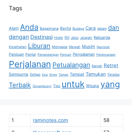
Tags
Anda
dan
Cara
Alam
Berita
Bagaimana
Budaya
dalam
dengan
Destinasi
Ini
Keluarga
Hotel
Jalur
Jelajahi
Liburan
Musim
Kesehatan
Mengapa
Mewah
Nasional
Pengalaman
Panduan
Pantai
Pemandangan
Pencari
Perencanaan
Perjalanan
Petualangan
Retret
Ramah
Temukan
Sempurna
Tempat
Setiap
Teratas
Spa
Stres
Taman
untuk
yang
Terbaik
Wisata
Tips
Tersembunyi
1
raminotes.com
58