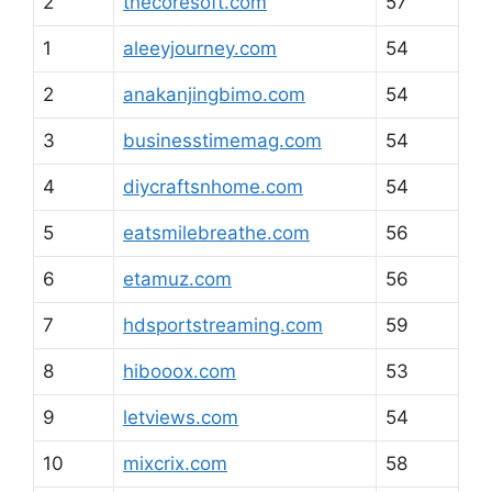
2
thecoresoft.com
57
1
aleeyjourney.com
54
2
anakanjingbimo.com
54
3
businesstimemag.com
54
4
diycraftsnhome.com
54
5
eatsmilebreathe.com
56
6
etamuz.com
56
7
hdsportstreaming.com
59
8
hibooox.com
53
9
letviews.com
54
10
mixcrix.com
58