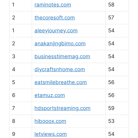
1
raminotes.com
58
2
thecoresoft.com
57
1
aleeyjourney.com
54
2
anakanjingbimo.com
54
3
businesstimemag.com
54
4
diycraftsnhome.com
54
5
eatsmilebreathe.com
56
6
etamuz.com
56
7
hdsportstreaming.com
59
8
hibooox.com
53
9
letviews.com
54