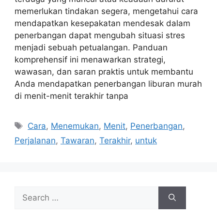
memerlukan tindakan segera, mengetahui cara
mendapatkan kesepakatan mendesak dalam
penerbangan dapat mengubah situasi stres
menjadi sebuah petualangan. Panduan
komprehensif ini menawarkan strategi,
wawasan, dan saran praktis untuk membantu
Anda mendapatkan penerbangan liburan murah
di menit-menit terakhir tanpa
Tags
Cara
,
Menemukan
,
Menit
,
Penerbangan
,
Perjalanan
,
Tawaran
,
Terakhir
,
untuk
Search
for: