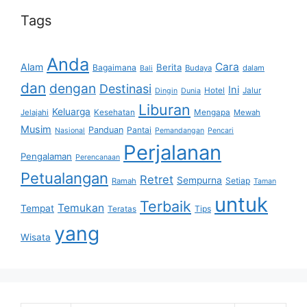
Tags
Anda
Cara
Alam
Berita
Bagaimana
Budaya
dalam
Bali
dan
dengan
Destinasi
Ini
Hotel
Jalur
Dingin
Dunia
Liburan
Keluarga
Jelajahi
Kesehatan
Mengapa
Mewah
Musim
Panduan
Pantai
Nasional
Pemandangan
Pencari
Perjalanan
Pengalaman
Perencanaan
Petualangan
Retret
Sempurna
Setiap
Ramah
Taman
untuk
Terbaik
Temukan
Tempat
Tips
Teratas
yang
Wisata