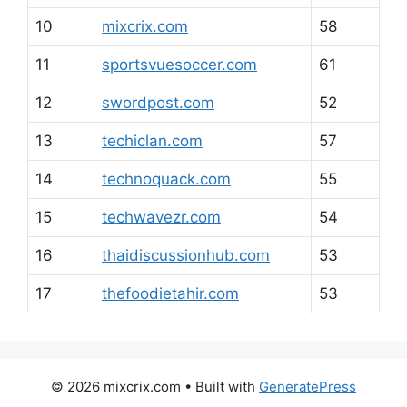
10
mixcrix.com
58
11
sportsvuesoccer.com
61
12
swordpost.com
52
13
techiclan.com
57
14
technoquack.com
55
15
techwavezr.com
54
16
thaidiscussionhub.com
53
17
thefoodietahir.com
53
© 2026 mixcrix.com
• Built with
GeneratePress