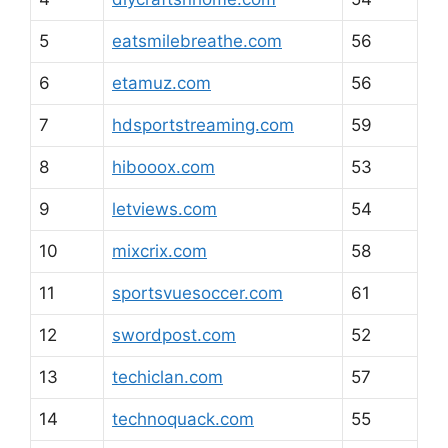
5
eatsmilebreathe.com
56
6
etamuz.com
56
7
hdsportstreaming.com
59
8
hibooox.com
53
9
letviews.com
54
10
mixcrix.com
58
11
sportsvuesoccer.com
61
12
swordpost.com
52
13
techiclan.com
57
14
technoquack.com
55