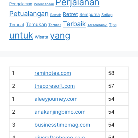
Perjalanan
Pengalaman
Perencanaan
Petualangan
Retret
Sempurna
Setiap
Ramah
Terbaik
Temukan
Tempat
Tips
Teratas
Tersembunyi
untuk
yang
Wisata
1
raminotes.com
58
2
thecoresoft.com
57
1
aleeyjourney.com
54
2
anakanjingbimo.com
54
3
businesstimemag.com
54
4
diycraftsnhome.com
54