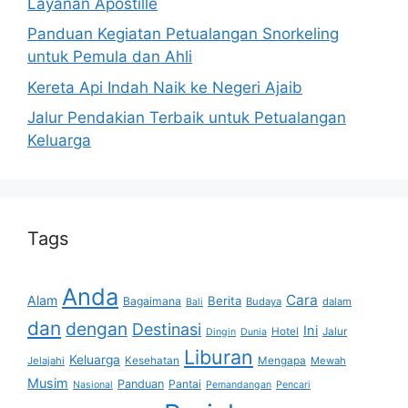
Layanan Apostille
Panduan Kegiatan Petualangan Snorkeling
untuk Pemula dan Ahli
Kereta Api Indah Naik ke Negeri Ajaib
Jalur Pendakian Terbaik untuk Petualangan
Keluarga
Tags
Anda
Cara
Alam
Berita
Bagaimana
Budaya
dalam
Bali
dan
dengan
Destinasi
Ini
Hotel
Jalur
Dingin
Dunia
Liburan
Keluarga
Jelajahi
Kesehatan
Mengapa
Mewah
Musim
Panduan
Pantai
Nasional
Pemandangan
Pencari