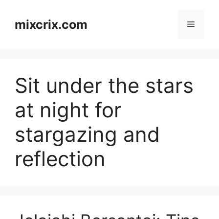
Skip
to
mixcrix.com
Menu
content
Sit under the stars
at night for
stargazing and
reflection