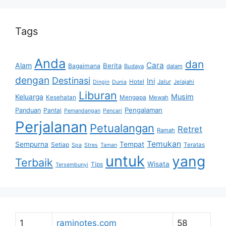
Tags
Anda
dan
Cara
Alam
Berita
Bagaimana
Budaya
dalam
dengan
Destinasi
Ini
Hotel
Jalur
Jelajahi
Dingin
Dunia
Liburan
Musim
Keluarga
Kesehatan
Mengapa
Mewah
Pengalaman
Panduan
Pantai
Pemandangan
Pencari
Perjalanan
Petualangan
Retret
Ramah
Temukan
Sempurna
Tempat
Setiap
Teratas
Spa
Stres
Taman
untuk
yang
Terbaik
Wisata
Tips
Tersembunyi
1
raminotes.com
58