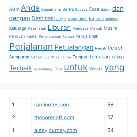
Anda
dan
Cara
Alam
Berita
Bagaimana
Budaya
dalam
dengan
Destinasi
Ini
Hotel
Jalur
Jelajahi
Dingin
Dunia
Liburan
Musim
Keluarga
Kesehatan
Mengapa
Mewah
Pengalaman
Panduan
Pantai
Pemandangan
Pencari
Perjalanan
Petualangan
Retret
Ramah
Temukan
Sempurna
Tempat
Setiap
Teratas
Spa
Stres
Taman
untuk
yang
Terbaik
Wisata
Tips
Tersembunyi
1
raminotes.com
58
2
thecoresoft.com
57
1
aleeyjourney.com
54