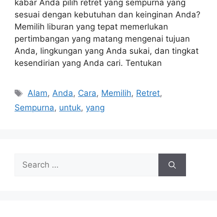
kabar Anda pilih retret yang sempurna yang
sesuai dengan kebutuhan dan keinginan Anda?
Memilih liburan yang tepat memerlukan
pertimbangan yang matang mengenai tujuan
Anda, lingkungan yang Anda sukai, dan tingkat
kesendirian yang Anda cari. Tentukan
Tags
Alam
,
Anda
,
Cara
,
Memilih
,
Retret
,
Sempurna
,
untuk
,
yang
Search
for: