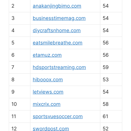
2
anakanjingbimo.com
54
3
businesstimemag.com
54
4
diycraftsnhome.com
54
5
eatsmilebreathe.com
56
6
etamuz.com
56
7
hdsportstreaming.com
59
8
hibooox.com
53
9
letviews.com
54
10
mixcrix.com
58
11
sportsvuesoccer.com
61
12
swordpost.com
52