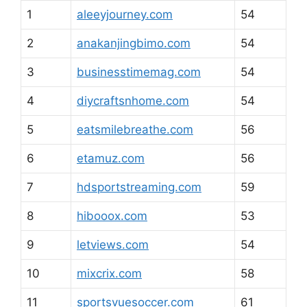
1
aleeyjourney.com
54
2
anakanjingbimo.com
54
3
businesstimemag.com
54
4
diycraftsnhome.com
54
5
eatsmilebreathe.com
56
6
etamuz.com
56
7
hdsportstreaming.com
59
8
hibooox.com
53
9
letviews.com
54
10
mixcrix.com
58
11
sportsvuesoccer.com
61