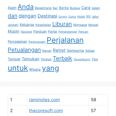
Anda
Cara
Alam
Berita
Bagaimana
Budaya
dalam
Bali
dan
dengan
Destinasi
Ini
Hotel
Jalur
Dingin
Dunia
Liburan
Keluarga
Jelajahi
Kesehatan
Mengapa
Mewah
Musim
Panduan
Pantai
Nasional
Pemandangan
Pencari
Perjalanan
Pengalaman
Perencanaan
Petualangan
Retret
Sempurna
Setiap
Ramah
Terbaik
Temukan
Tempat
Tips
Teratas
Tersembunyi
untuk
yang
Wisata
1
raminotes.com
58
2
thecoresoft.com
57