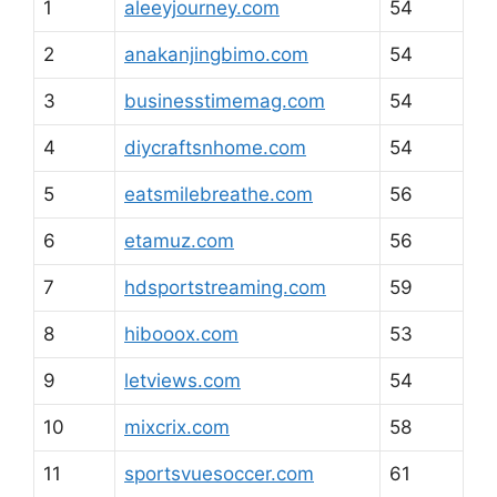
1
aleeyjourney.com
54
2
anakanjingbimo.com
54
3
businesstimemag.com
54
4
diycraftsnhome.com
54
5
eatsmilebreathe.com
56
6
etamuz.com
56
7
hdsportstreaming.com
59
8
hibooox.com
53
9
letviews.com
54
10
mixcrix.com
58
11
sportsvuesoccer.com
61