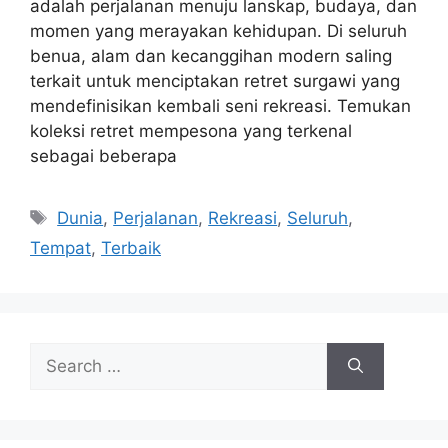
adalah perjalanan menuju lanskap, budaya, dan
momen yang merayakan kehidupan. Di seluruh
benua, alam dan kecanggihan modern saling
terkait untuk menciptakan retret surgawi yang
mendefinisikan kembali seni rekreasi. Temukan
koleksi retret mempesona yang terkenal
sebagai beberapa
Tags
Dunia
,
Perjalanan
,
Rekreasi
,
Seluruh
,
Tempat
,
Terbaik
Search
for: