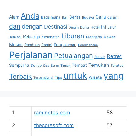
Anda
Cara
Alam
Berita
Bagaimana
Budaya
dalam
Bali
dan
dengan
Destinasi
Ini
Hotel
Jalur
Dingin
Dunia
Liburan
Keluarga
Jelajahi
Kesehatan
Mengapa
Mewah
Musim
Pengalaman
Panduan
Pantai
Perencanaan
Perjalanan
Petualangan
Retret
Ramah
Temukan
Sempurna
Tempat
Setiap
Teratas
Spa
Stres
Taman
untuk
yang
Terbaik
Wisata
Tips
Tersembunyi
1
raminotes.com
58
2
thecoresoft.com
57