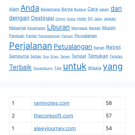
Anda
dan
Cara
Alam
Berita
Bagaimana
Budaya
dalam
dengan
Destinasi
Ini
Hotel
Jalur
Jelajahi
Dingin
Dunia
Liburan
Musim
Keluarga
Kesehatan
Mengapa
Mewah
Pengalaman
Panduan
Pantai
Pemandangan
Pencari
Perjalanan
Petualangan
Retret
Ramah
Temukan
Sempurna
Tempat
Setiap
Teratas
Spa
Stres
Taman
untuk
yang
Terbaik
Wisata
Tips
Tersembunyi
1
raminotes.com
58
2
thecoresoft.com
57
1
aleeyjourney.com
54