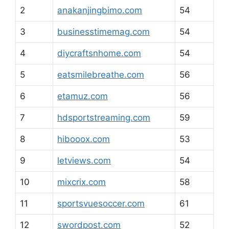
2
anakanjingbimo.com
54
3
businesstimemag.com
54
4
diycraftsnhome.com
54
5
eatsmilebreathe.com
56
6
etamuz.com
56
7
hdsportstreaming.com
59
8
hibooox.com
53
9
letviews.com
54
10
mixcrix.com
58
11
sportsvuesoccer.com
61
12
swordpost.com
52