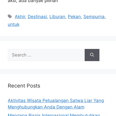
aksi, ada banyak pilihan
Tags
Akhir
,
Destinasi
,
Liburan
,
Pekan
,
Sempurna
,
untuk
Search
for:
Recent Posts
Aktivitas Wisata Petualangan Satwa Liar Yang
Menghubungkan Anda Dengan Alam
Mengapa Bisnis Internasional Membutuhkan