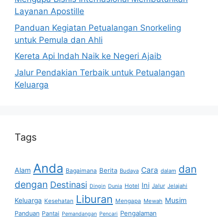
Layanan Apostille
Panduan Kegiatan Petualangan Snorkeling
untuk Pemula dan Ahli
Kereta Api Indah Naik ke Negeri Ajaib
Jalur Pendakian Terbaik untuk Petualangan
Keluarga
Tags
Anda
dan
Cara
Alam
Berita
Bagaimana
Budaya
dalam
dengan
Destinasi
Ini
Hotel
Jalur
Jelajahi
Dingin
Dunia
Liburan
Musim
Keluarga
Kesehatan
Mengapa
Mewah
Pengalaman
Panduan
Pantai
Pemandangan
Pencari