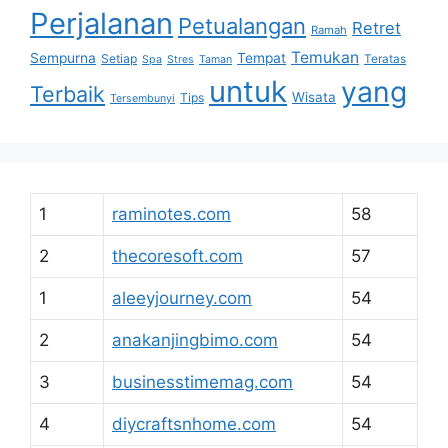
Perjalanan
Petualangan
Retret
Ramah
Temukan
Sempurna
Tempat
Setiap
Teratas
Spa
Stres
Taman
untuk
yang
Terbaik
Wisata
Tips
Tersembunyi
1
raminotes.com
58
2
thecoresoft.com
57
1
aleeyjourney.com
54
2
anakanjingbimo.com
54
3
businesstimemag.com
54
4
diycraftsnhome.com
54