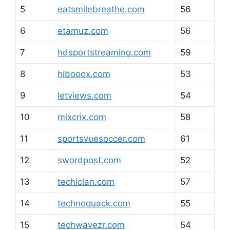
5
eatsmilebreathe.com
56
6
etamuz.com
56
7
hdsportstreaming.com
59
8
hibooox.com
53
9
letviews.com
54
10
mixcrix.com
58
11
sportsvuesoccer.com
61
12
swordpost.com
52
13
techiclan.com
57
14
technoquack.com
55
15
techwavezr.com
54