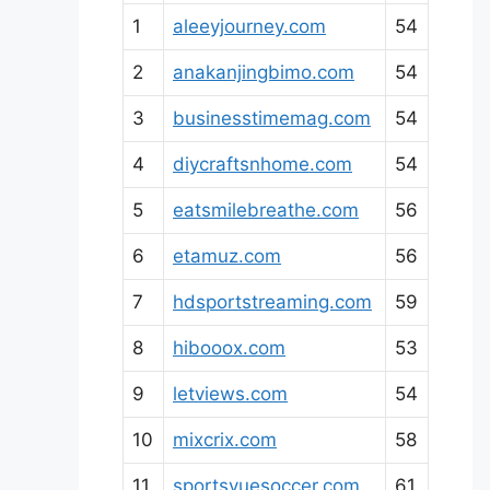
1
aleeyjourney.com
54
2
anakanjingbimo.com
54
3
businesstimemag.com
54
4
diycraftsnhome.com
54
5
eatsmilebreathe.com
56
6
etamuz.com
56
7
hdsportstreaming.com
59
8
hibooox.com
53
9
letviews.com
54
10
mixcrix.com
58
11
sportsvuesoccer.com
61