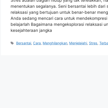
Stres adalah bagian hidup yang tak terelakkan,
menentukan segalanya. Seni bersantai lebih dari 
relaksasi yang bertujuan untuk benar-benar menga
Anda sedang mencari cara untuk mendekompresi
belajarlah Bagaimana mengeksplorasi relaksasi u
kesejahteraan jangka
Tags
Bersantai
,
Cara
,
Menghilangkan
,
Menjelajahi
,
Stres
,
Terba