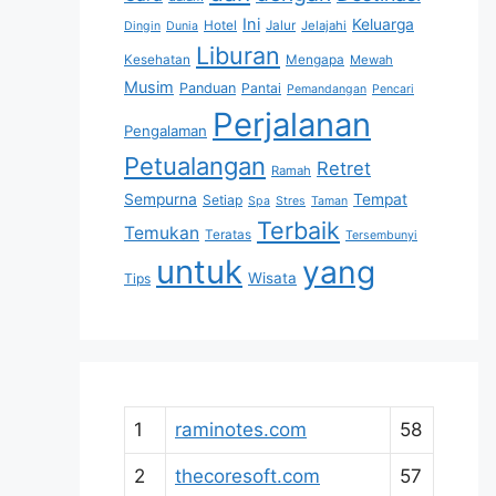
Ini
Keluarga
Hotel
Jalur
Jelajahi
Dingin
Dunia
Liburan
Kesehatan
Mengapa
Mewah
Musim
Panduan
Pantai
Pemandangan
Pencari
Perjalanan
Pengalaman
Petualangan
Retret
Ramah
Sempurna
Tempat
Setiap
Spa
Stres
Taman
Terbaik
Temukan
Teratas
Tersembunyi
untuk
yang
Wisata
Tips
1
raminotes.com
58
2
thecoresoft.com
57