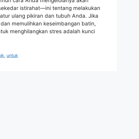
 namun cara Anda mengelolanya akan
sekedar istirahat—ini tentang melakukan
tur ulang pikiran dan tubuh Anda. Jika
 dan memulihkan keseimbangan batin,
ntuk menghilangkan stres adalah kunci
ik
,
untuk