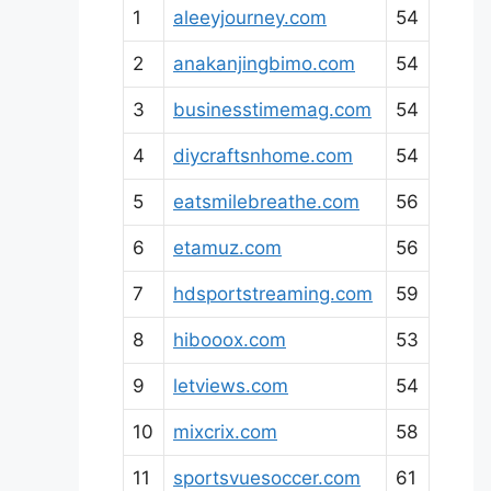
1
aleeyjourney.com
54
2
anakanjingbimo.com
54
3
businesstimemag.com
54
4
diycraftsnhome.com
54
5
eatsmilebreathe.com
56
6
etamuz.com
56
7
hdsportstreaming.com
59
8
hibooox.com
53
9
letviews.com
54
10
mixcrix.com
58
11
sportsvuesoccer.com
61