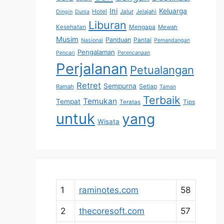
Ini
Keluarga
Hotel
Jalur
Jelajahi
Dingin
Dunia
Liburan
Kesehatan
Mengapa
Mewah
Musim
Panduan
Pantai
Nasional
Pemandangan
Pengalaman
Pencari
Perencanaan
Perjalanan
Petualangan
Retret
Sempurna
Setiap
Ramah
Taman
Terbaik
Temukan
Tempat
Tips
Teratas
untuk
yang
Wisata
1
raminotes.com
58
2
thecoresoft.com
57