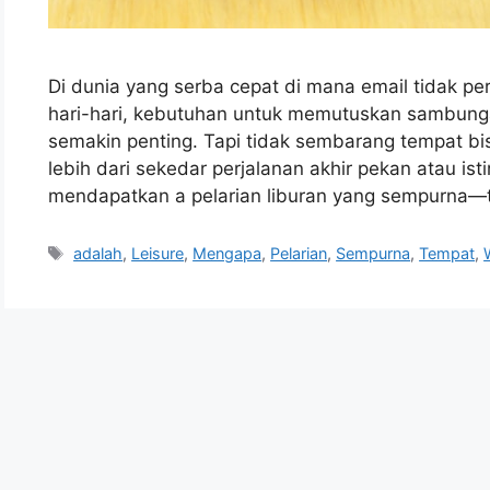
Di dunia yang serba cepat di mana email tidak pe
hari-hari, kebutuhan untuk memutuskan sambung
semakin penting. Tapi tidak sembarang tempat b
lebih dari sekedar perjalanan akhir pekan atau is
mendapatkan a pelarian liburan yang sempurna—
Tags
adalah
,
Leisure
,
Mengapa
,
Pelarian
,
Sempurna
,
Tempat
,