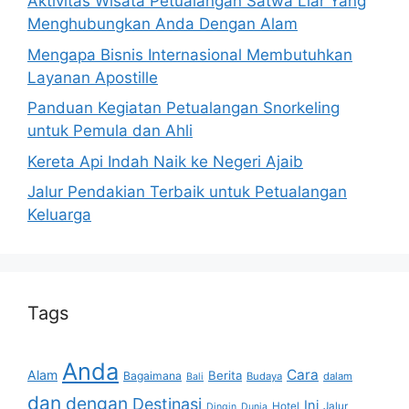
Aktivitas Wisata Petualangan Satwa Liar Yang
Menghubungkan Anda Dengan Alam
Mengapa Bisnis Internasional Membutuhkan
Layanan Apostille
Panduan Kegiatan Petualangan Snorkeling
untuk Pemula dan Ahli
Kereta Api Indah Naik ke Negeri Ajaib
Jalur Pendakian Terbaik untuk Petualangan
Keluarga
Tags
Anda
Cara
Alam
Berita
Bagaimana
Budaya
dalam
Bali
dan
dengan
Destinasi
Ini
Hotel
Jalur
Dingin
Dunia