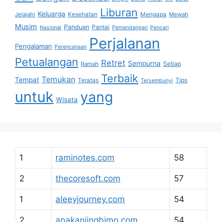
Liburan
Keluarga
Jelajahi
Kesehatan
Mengapa
Mewah
Musim
Panduan
Pantai
Nasional
Pemandangan
Pencari
Perjalanan
Pengalaman
Perencanaan
Petualangan
Retret
Sempurna
Setiap
Ramah
Terbaik
Temukan
Tempat
Tips
Teratas
Tersembunyi
untuk
yang
Wisata
1
raminotes.com
58
2
thecoresoft.com
57
1
aleeyjourney.com
54
2
anakanjingbimo.com
54