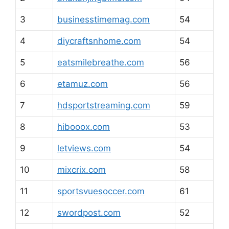
3
businesstimemag.com
54
4
diycraftsnhome.com
54
5
eatsmilebreathe.com
56
6
etamuz.com
56
7
hdsportstreaming.com
59
8
hibooox.com
53
9
letviews.com
54
10
mixcrix.com
58
11
sportsvuesoccer.com
61
12
swordpost.com
52