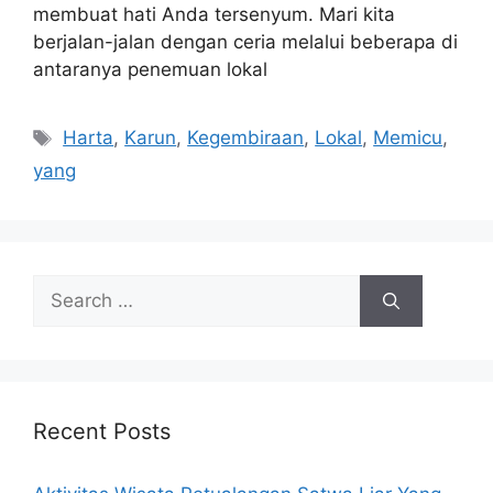
membuat hati Anda tersenyum. Mari kita
berjalan-jalan dengan ceria melalui beberapa di
antaranya penemuan lokal
Tags
Harta
,
Karun
,
Kegembiraan
,
Lokal
,
Memicu
,
yang
Search
for:
Recent Posts