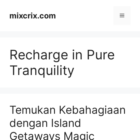
Skip
to
mixcrix.com
Menu
content
Recharge in Pure
Tranquility
Temukan Kebahagiaan
dengan Island
Getaways Magic