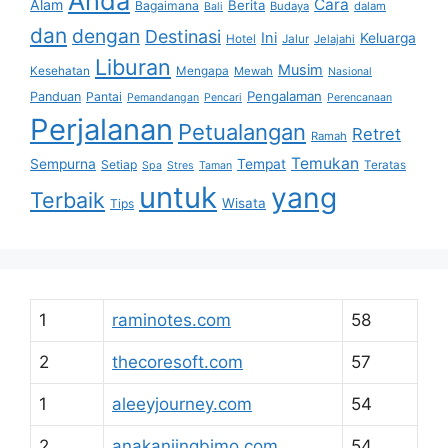
Anda
Cara
Alam
Berita
Bagaimana
Budaya
dalam
Bali
dan
dengan
Destinasi
Ini
Keluarga
Hotel
Jalur
Jelajahi
Liburan
Musim
Kesehatan
Mengapa
Mewah
Nasional
Pengalaman
Panduan
Pantai
Pemandangan
Pencari
Perencanaan
Perjalanan
Petualangan
Retret
Ramah
Temukan
Sempurna
Tempat
Setiap
Teratas
Spa
Stres
Taman
untuk
yang
Terbaik
Wisata
Tips
1
raminotes.com
58
2
thecoresoft.com
57
1
aleeyjourney.com
54
2
anakanjingbimo.com
54