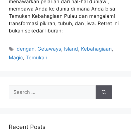
menawarkan pelarian dari hal-hal duniawi,
membawa Anda ke dunia di mana Anda bisa
Temukan Kebahagiaan Pulau dan mengalami
transformasi pikiran, tubuh, dan jiwa. Retret ini
bukan sekedar liburan;
Tags
dengan
,
Getaways
,
Island
,
Kebahagiaan
,
Magic
,
Temukan
Search
for:
Recent Posts