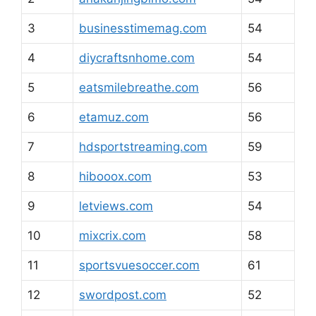
3
businesstimemag.com
54
4
diycraftsnhome.com
54
5
eatsmilebreathe.com
56
6
etamuz.com
56
7
hdsportstreaming.com
59
8
hibooox.com
53
9
letviews.com
54
10
mixcrix.com
58
11
sportsvuesoccer.com
61
12
swordpost.com
52