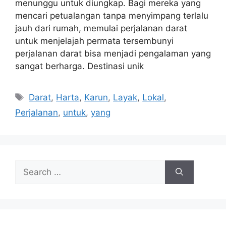
menunggu untuk diungkap. Bagi mereka yang
mencari petualangan tanpa menyimpang terlalu
jauh dari rumah, memulai perjalanan darat
untuk menjelajah permata tersembunyi
perjalanan darat bisa menjadi pengalaman yang
sangat berharga. Destinasi unik
Tags
Darat
,
Harta
,
Karun
,
Layak
,
Lokal
,
Perjalanan
,
untuk
,
yang
Search
for: