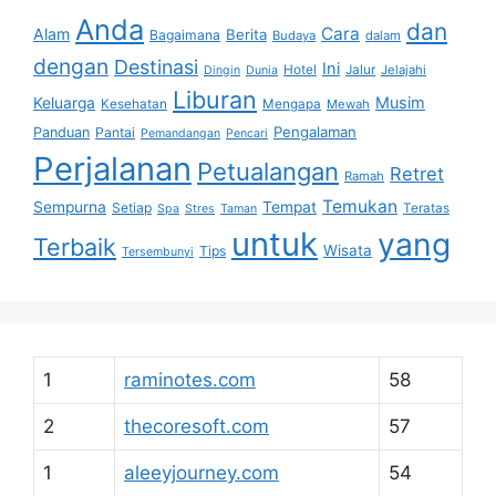
Anda
dan
Cara
Alam
Berita
Bagaimana
Budaya
dalam
dengan
Destinasi
Ini
Hotel
Jalur
Jelajahi
Dingin
Dunia
Liburan
Musim
Keluarga
Kesehatan
Mengapa
Mewah
Pengalaman
Panduan
Pantai
Pemandangan
Pencari
Perjalanan
Petualangan
Retret
Ramah
Temukan
Sempurna
Tempat
Setiap
Teratas
Spa
Stres
Taman
untuk
yang
Terbaik
Wisata
Tips
Tersembunyi
1
raminotes.com
58
2
thecoresoft.com
57
1
aleeyjourney.com
54