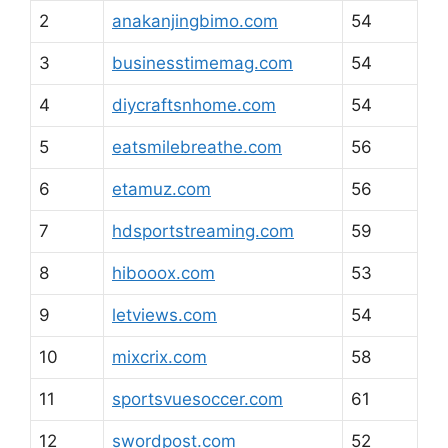
2
anakanjingbimo.com
54
3
businesstimemag.com
54
4
diycraftsnhome.com
54
5
eatsmilebreathe.com
56
6
etamuz.com
56
7
hdsportstreaming.com
59
8
hibooox.com
53
9
letviews.com
54
10
mixcrix.com
58
11
sportsvuesoccer.com
61
12
swordpost.com
52