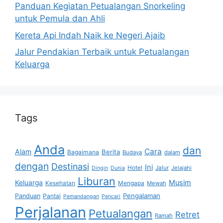
Panduan Kegiatan Petualangan Snorkeling
untuk Pemula dan Ahli
Kereta Api Indah Naik ke Negeri Ajaib
Jalur Pendakian Terbaik untuk Petualangan
Keluarga
Tags
Anda
dan
Cara
Alam
Berita
Bagaimana
Budaya
dalam
dengan
Destinasi
Ini
Hotel
Jalur
Jelajahi
Dingin
Dunia
Liburan
Musim
Keluarga
Kesehatan
Mengapa
Mewah
Pengalaman
Panduan
Pantai
Pemandangan
Pencari
Perjalanan
Petualangan
Retret
Ramah