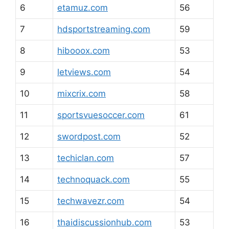
6
etamuz.com
56
7
hdsportstreaming.com
59
8
hibooox.com
53
9
letviews.com
54
10
mixcrix.com
58
11
sportsvuesoccer.com
61
12
swordpost.com
52
13
techiclan.com
57
14
technoquack.com
55
15
techwavezr.com
54
16
thaidiscussionhub.com
53