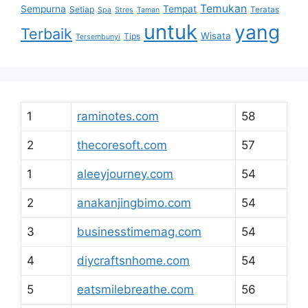
Temukan
Sempurna
Tempat
Setiap
Teratas
Spa
Stres
Taman
untuk
yang
Terbaik
Wisata
Tips
Tersembunyi
1
raminotes.com
58
2
thecoresoft.com
57
1
aleeyjourney.com
54
2
anakanjingbimo.com
54
3
businesstimemag.com
54
4
diycraftsnhome.com
54
5
eatsmilebreathe.com
56