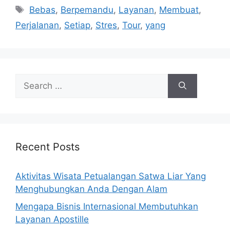
Tags
Bebas
,
Berpemandu
,
Layanan
,
Membuat
,
Perjalanan
,
Setiap
,
Stres
,
Tour
,
yang
Search
for:
Recent Posts
Aktivitas Wisata Petualangan Satwa Liar Yang
Menghubungkan Anda Dengan Alam
Mengapa Bisnis Internasional Membutuhkan
Layanan Apostille