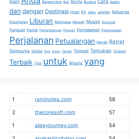
Anda
Cara
Alam
Berita
Bagaimana
Budaya
dalam
Bali
dan
dengan
Destinasi
Ini
Keluarga
Hotel
Jalur
Jelajahi
Liburan
Musim
Kesehatan
Mengapa
Mewah
Nasional
Pengalaman
Panduan
Pantai
Pemandangan
Pencari
Perencanaan
Perjalanan
Petualangan
Retret
Ramah
Temukan
Sempurna
Tempat
Setiap
Teratas
Spa
Stres
Taman
untuk
yang
Terbaik
Wisata
Tips
1
raminotes.com
58
2
thecoresoft.com
57
1
aleeyjourney.com
54
2
anakanjingbimo.com
54