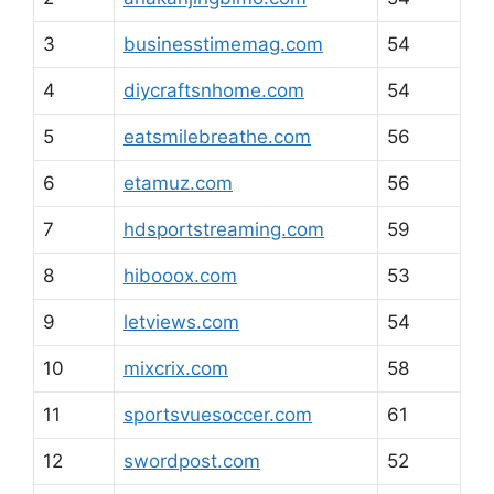
3
businesstimemag.com
54
4
diycraftsnhome.com
54
5
eatsmilebreathe.com
56
6
etamuz.com
56
7
hdsportstreaming.com
59
8
hibooox.com
53
9
letviews.com
54
10
mixcrix.com
58
11
sportsvuesoccer.com
61
12
swordpost.com
52