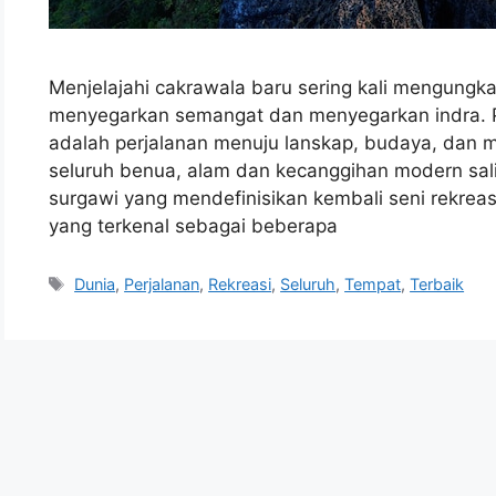
Menjelajahi cakrawala baru sering kali mengung
menyegarkan semangat dan menyegarkan indra. Pe
adalah perjalanan menuju lanskap, budaya, dan
seluruh benua, alam dan kecanggihan modern salin
surgawi yang mendefinisikan kembali seni rekrea
yang terkenal sebagai beberapa
Tags
Dunia
,
Perjalanan
,
Rekreasi
,
Seluruh
,
Tempat
,
Terbaik