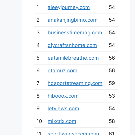
1
aleeyjourney.com
54
2
anakanjingbimo.com
54
3
businesstimemag.com
54
4
diycraftsnhome.com
54
5
eatsmilebreathe.com
56
6
etamuz.com
56
7
hdsportstreaming.com
59
8
hibooox.com
53
9
letviews.com
54
10
mixcrix.com
58
11
sportsvuesoccer.com
61