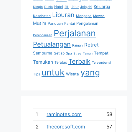
Ini
Keluarga
Hotel
Jalur
Jelajahi
Dingin
Dunia
Liburan
Kesehatan
Mengapa
Mewah
Musim
Pengalaman
Panduan
Pantai
Perjalanan
Perencanaan
Petualangan
Retret
Ramah
Sempurna
Tempat
Setiap
Spa
Stres
Taman
Terbaik
Temukan
Teratas
Tersembunyi
untuk
yang
Wisata
Tips
1
raminotes.com
58
2
thecoresoft.com
57