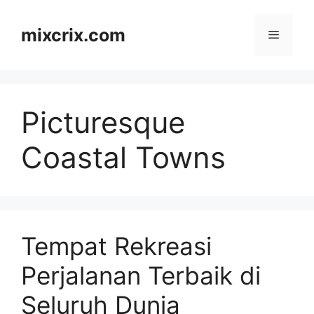
Skip
to
mixcrix.com
Menu
content
Picturesque
Coastal Towns
Tempat Rekreasi
Perjalanan Terbaik di
Seluruh Dunia