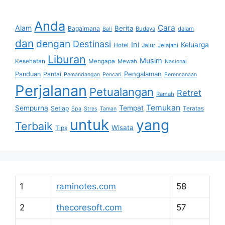
Anda
Cara
Alam
Berita
Bagaimana
Budaya
dalam
Bali
dan
dengan
Destinasi
Ini
Keluarga
Hotel
Jalur
Jelajahi
Liburan
Musim
Kesehatan
Mengapa
Mewah
Nasional
Pengalaman
Panduan
Pantai
Pemandangan
Pencari
Perencanaan
Perjalanan
Petualangan
Retret
Ramah
Temukan
Sempurna
Tempat
Setiap
Teratas
Spa
Stres
Taman
untuk
yang
Terbaik
Wisata
Tips
1
raminotes.com
58
2
thecoresoft.com
57