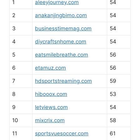
1
aleeyjourney.com
54
2
anakanjingbimo.com
54
3
businesstimemag.com
54
4
diycraftsnhome.com
54
5
eatsmilebreathe.com
56
6
etamuz.com
56
7
hdsportstreaming.com
59
8
hibooox.com
53
9
letviews.com
54
10
mixcrix.com
58
11
sportsvuesoccer.com
61