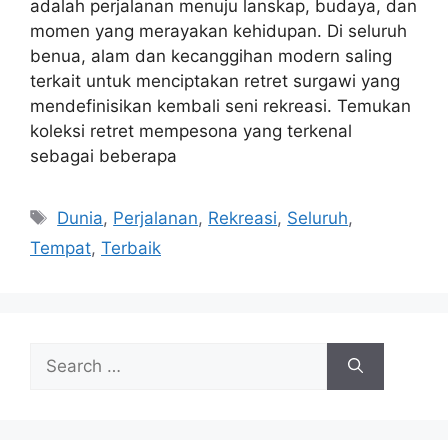
adalah perjalanan menuju lanskap, budaya, dan
momen yang merayakan kehidupan. Di seluruh
benua, alam dan kecanggihan modern saling
terkait untuk menciptakan retret surgawi yang
mendefinisikan kembali seni rekreasi. Temukan
koleksi retret mempesona yang terkenal
sebagai beberapa
Tags
Dunia
,
Perjalanan
,
Rekreasi
,
Seluruh
,
Tempat
,
Terbaik
Search
for: