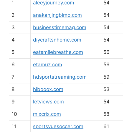
1
aleeyjourney.com
54
2
anakanjingbimo.com
54
3
businesstimemag.com
54
4
diycraftsnhome.com
54
5
eatsmilebreathe.com
56
6
etamuz.com
56
7
hdsportstreaming.com
59
8
hibooox.com
53
9
letviews.com
54
10
mixcrix.com
58
11
sportsvuesoccer.com
61