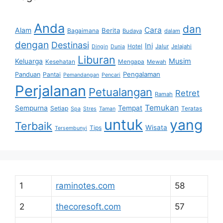
Anda
dan
Cara
Alam
Berita
Bagaimana
Budaya
dalam
dengan
Destinasi
Ini
Hotel
Jalur
Jelajahi
Dingin
Dunia
Liburan
Musim
Keluarga
Kesehatan
Mengapa
Mewah
Pengalaman
Panduan
Pantai
Pemandangan
Pencari
Perjalanan
Petualangan
Retret
Ramah
Temukan
Sempurna
Tempat
Setiap
Teratas
Spa
Stres
Taman
untuk
yang
Terbaik
Wisata
Tips
Tersembunyi
1
raminotes.com
58
2
thecoresoft.com
57