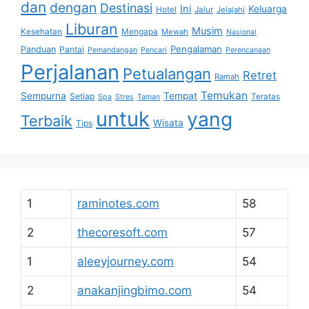
dan
dengan
Destinasi
Ini
Keluarga
Hotel
Jalur
Jelajahi
Liburan
Musim
Kesehatan
Mengapa
Mewah
Nasional
Pengalaman
Panduan
Pantai
Pemandangan
Pencari
Perencanaan
Perjalanan
Petualangan
Retret
Ramah
Temukan
Sempurna
Tempat
Setiap
Teratas
Spa
Stres
Taman
untuk
yang
Terbaik
Wisata
Tips
1
raminotes.com
58
2
thecoresoft.com
57
1
aleeyjourney.com
54
2
anakanjingbimo.com
54