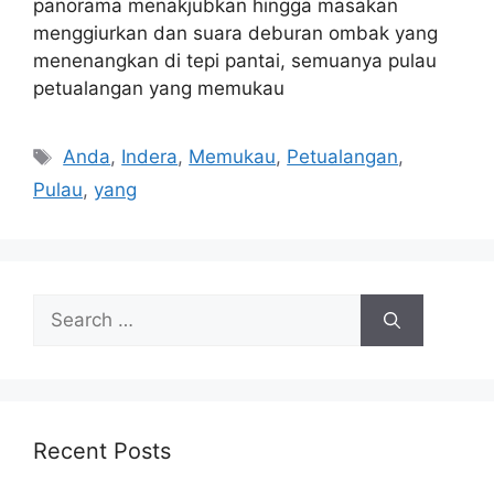
panorama menakjubkan hingga masakan
menggiurkan dan suara deburan ombak yang
menenangkan di tepi pantai, semuanya pulau
petualangan yang memukau
Tags
Anda
,
Indera
,
Memukau
,
Petualangan
,
Pulau
,
yang
Search
for:
Recent Posts