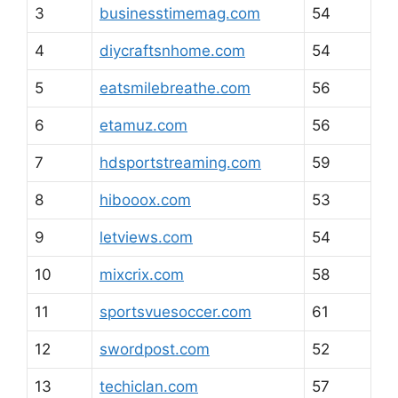
3
businesstimemag.com
54
4
diycraftsnhome.com
54
5
eatsmilebreathe.com
56
6
etamuz.com
56
7
hdsportstreaming.com
59
8
hibooox.com
53
9
letviews.com
54
10
mixcrix.com
58
11
sportsvuesoccer.com
61
12
swordpost.com
52
13
techiclan.com
57