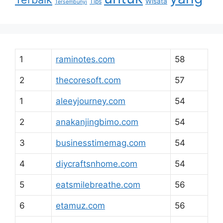
Anda
dan
Cara
Alam
Berita
Bagaimana
Budaya
dalam
dengan
Destinasi
Ini
Keluarga
Hotel
Jalur
Jelajahi
Liburan
Musim
Kesehatan
Mengapa
Mewah
Nasional
Pengalaman
Panduan
Pantai
Pemandangan
Pencari
Perencanaan
Perjalanan
Petualangan
Retret
Ramah
Temukan
Sempurna
Tempat
Setiap
Teratas
Spa
Stres
Taman
untuk
yang
Terbaik
Wisata
Tips
Tersembunyi
1
raminotes.com
58
2
thecoresoft.com
57
1
aleeyjourney.com
54