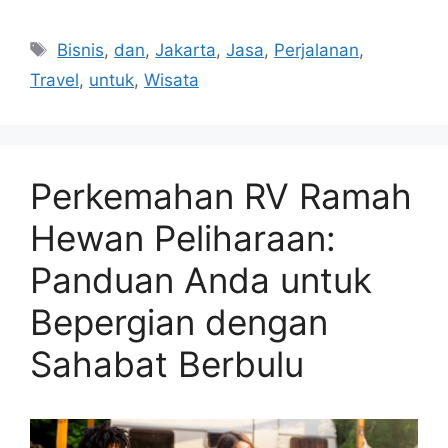
Tags
Bisnis
,
dan
,
Jakarta
,
Jasa
,
Perjalanan
,
Travel
,
untuk
,
Wisata
Perkemahan RV Ramah
Hewan Peliharaan:
Panduan Anda untuk
Bepergian dengan
Sahabat Berbulu