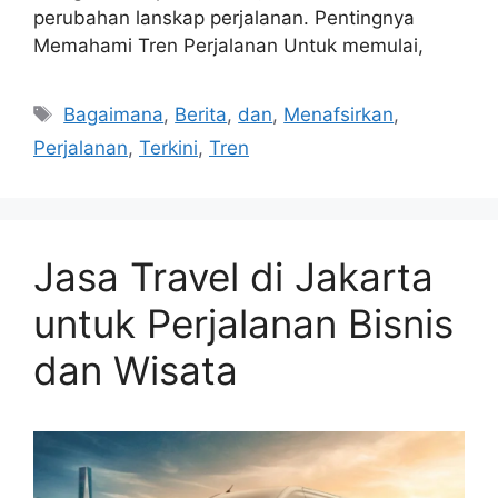
perubahan lanskap perjalanan. Pentingnya
Memahami Tren Perjalanan Untuk memulai,
Tags
Bagaimana
,
Berita
,
dan
,
Menafsirkan
,
Perjalanan
,
Terkini
,
Tren
Jasa Travel di Jakarta
untuk Perjalanan Bisnis
dan Wisata