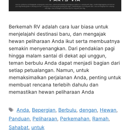
Berkemah RV adalah cara luar biasa untuk
menjelajahi destinasi baru, dan mengajak
hewan peliharaan Anda ikut serta membuatnya
semakin menyenangkan. Dari pendakian pagi
hingga malam santai di dekat api unggun,
teman berbulu Anda dapat menjadi bagian dari
setiap petualangan. Namun, untuk
memaksimalkan perjalanan Anda, penting untuk
membuat rencana terlebih dahulu dan
memastikan hewan peliharaan Anda
Tags
Anda
,
Bepergian
,
Berbulu
,
dengan
,
Hewan
,
Panduan
,
Peliharaan
,
Perkemahan
,
Ramah
,
Sahabat
,
untuk