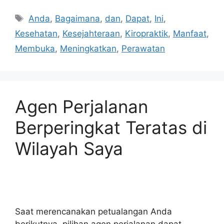
Tags
Anda
,
Bagaimana
,
dan
,
Dapat
,
Ini
,
Kesehatan
,
Kesejahteraan
,
Kiropraktik
,
Manfaat
,
Membuka
,
Meningkatkan
,
Perawatan
Agen Perjalanan
Berperingkat Teratas di
Wilayah Saya