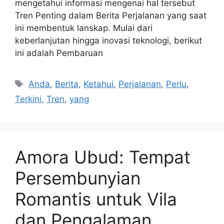
mengetahui informasi mengenai hal tersebut
Tren Penting dalam Berita Perjalanan yang saat
ini membentuk lanskap. Mulai dari
keberlanjutan hingga inovasi teknologi, berikut
ini adalah Pembaruan
Tags
Anda
,
Berita
,
Ketahui
,
Perjalanan
,
Perlu
,
Terkini
,
Tren
,
yang
Amora Ubud: Tempat
Persembunyian
Romantis untuk Vila
dan Pengalaman