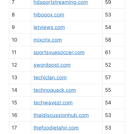
2
anakanjingbimo.com
54
3
businesstimemag.com
54
4
diycraftsnhome.com
54
5
eatsmilebreathe.com
56
6
etamuz.com
56
7
hdsportstreaming.com
59
8
hibooox.com
53
9
letviews.com
54
10
mixcrix.com
58
11
sportsvuesoccer.com
61