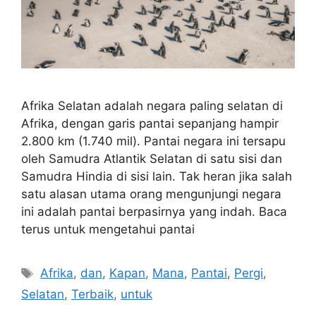
Afrika Selatan adalah negara paling selatan di
Afrika, dengan garis pantai sepanjang hampir
2.800 km (1.740 mil). Pantai negara ini tersapu
oleh Samudra Atlantik Selatan di satu sisi dan
Samudra Hindia di sisi lain. Tak heran jika salah
satu alasan utama orang mengunjungi negara
ini adalah pantai berpasirnya yang indah. Baca
terus untuk mengetahui pantai
Tags
Afrika
,
dan
,
Kapan
,
Mana
,
Pantai
,
Pergi
,
Selatan
,
Terbaik
,
untuk