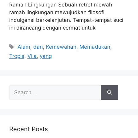
Ramah Lingkungan Sebuah retret mewah
ramah lingkungan mewujudkan filosofi
indulgensi berkelanjutan. Tempat-tempat suci
ini dirancang dengan cermat untuk
Tags
Alam
,
dan
,
Kemewahan
,
Memadukan
,
Tropis
,
Vila
,
yang
Search
for:
Recent Posts