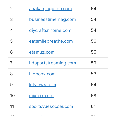
2
anakanjingbimo.com
54
3
businesstimemag.com
54
4
diycraftsnhome.com
54
5
eatsmilebreathe.com
56
6
etamuz.com
56
7
hdsportstreaming.com
59
8
hibooox.com
53
9
letviews.com
54
10
mixcrix.com
58
11
sportsvuesoccer.com
61