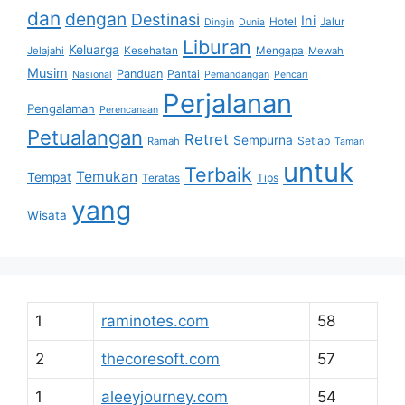
dan
dengan
Destinasi
Ini
Hotel
Jalur
Dingin
Dunia
Liburan
Keluarga
Jelajahi
Kesehatan
Mengapa
Mewah
Musim
Panduan
Pantai
Nasional
Pemandangan
Pencari
Perjalanan
Pengalaman
Perencanaan
Petualangan
Retret
Sempurna
Setiap
Ramah
Taman
untuk
Terbaik
Temukan
Tempat
Tips
Teratas
yang
Wisata
1
raminotes.com
58
2
thecoresoft.com
57
1
aleeyjourney.com
54