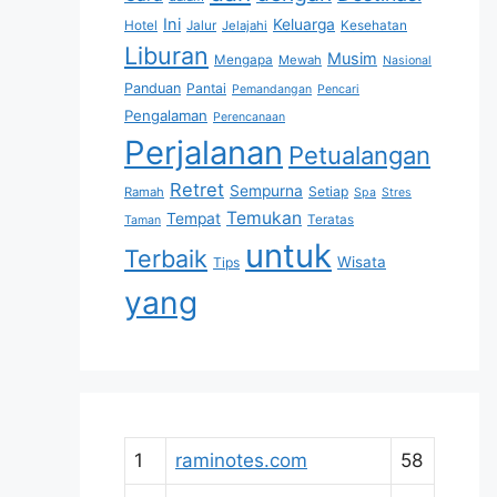
Ini
Keluarga
Hotel
Jalur
Jelajahi
Kesehatan
Liburan
Musim
Mengapa
Mewah
Nasional
Panduan
Pantai
Pemandangan
Pencari
Pengalaman
Perencanaan
Perjalanan
Petualangan
Retret
Sempurna
Setiap
Ramah
Spa
Stres
Temukan
Tempat
Teratas
Taman
untuk
Terbaik
Wisata
Tips
yang
1
raminotes.com
58