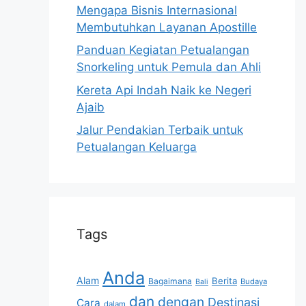
Mengapa Bisnis Internasional
Membutuhkan Layanan Apostille
Panduan Kegiatan Petualangan
Snorkeling untuk Pemula dan Ahli
Kereta Api Indah Naik ke Negeri
Ajaib
Jalur Pendakian Terbaik untuk
Petualangan Keluarga
Tags
Anda
Alam
Berita
Bagaimana
Budaya
Bali
dan
dengan
Destinasi
Cara
dalam