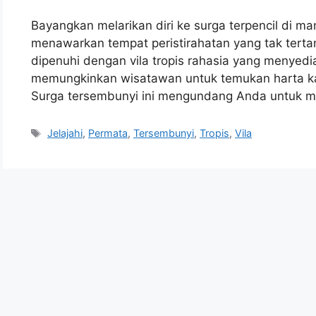
Bayangkan melarikan diri ke surga terpencil di
menawarkan tempat peristirahatan yang tak tertand
dipenuhi dengan vila tropis rahasia yang menyedi
memungkinkan wisatawan untuk temukan harta karu
Surga tersembunyi ini mengundang Anda untuk m
Tags
Jelajahi
,
Permata
,
Tersembunyi
,
Tropis
,
Vila