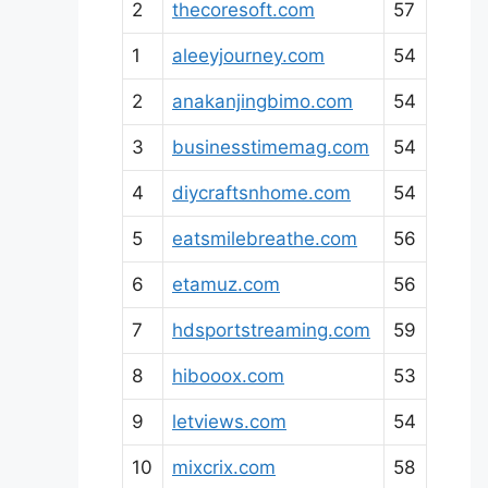
2
thecoresoft.com
57
1
aleeyjourney.com
54
2
anakanjingbimo.com
54
3
businesstimemag.com
54
4
diycraftsnhome.com
54
5
eatsmilebreathe.com
56
6
etamuz.com
56
7
hdsportstreaming.com
59
8
hibooox.com
53
9
letviews.com
54
10
mixcrix.com
58