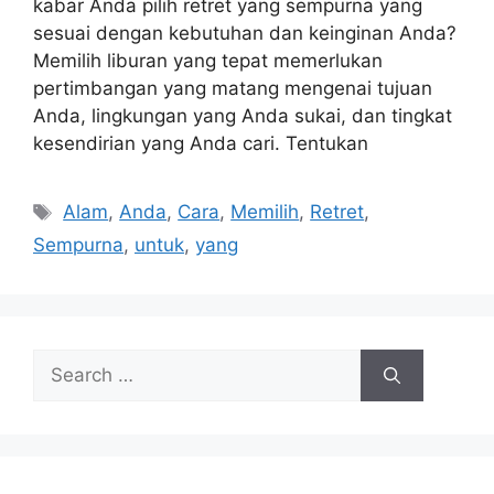
kabar Anda pilih retret yang sempurna yang
sesuai dengan kebutuhan dan keinginan Anda?
Memilih liburan yang tepat memerlukan
pertimbangan yang matang mengenai tujuan
Anda, lingkungan yang Anda sukai, dan tingkat
kesendirian yang Anda cari. Tentukan
Tags
Alam
,
Anda
,
Cara
,
Memilih
,
Retret
,
Sempurna
,
untuk
,
yang
Search
for: