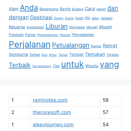
Anda
dan
Cara
Alam
Berita
Bagaimana
Budaya
dalam
dengan
Destinasi
Ini
Hotel
Jalur
Jelajahi
Dingin
Dunia
Liburan
Musim
Keluarga
Kesehatan
Mengapa
Mewah
Pengalaman
Panduan
Pantai
Pemandangan
Pencari
Perjalanan
Petualangan
Retret
Ramah
Temukan
Sempurna
Tempat
Setiap
Teratas
Spa
Stres
Taman
untuk
yang
Terbaik
Wisata
Tips
Tersembunyi
1
raminotes.com
58
2
thecoresoft.com
57
1
aleeyjourney.com
54