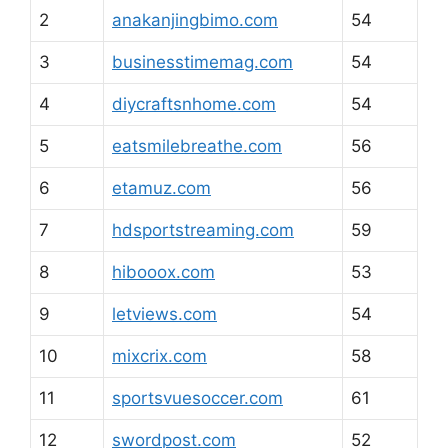
2
anakanjingbimo.com
54
3
businesstimemag.com
54
4
diycraftsnhome.com
54
5
eatsmilebreathe.com
56
6
etamuz.com
56
7
hdsportstreaming.com
59
8
hibooox.com
53
9
letviews.com
54
10
mixcrix.com
58
11
sportsvuesoccer.com
61
12
swordpost.com
52