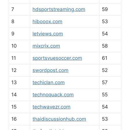
7
hdsportstreaming.com
59
8
hibooox.com
53
9
letviews.com
54
10
mixcrix.com
58
11
sportsvuesoccer.com
61
12
swordpost.com
52
13
techiclan.com
57
14
technoquack.com
55
15
techwavezr.com
54
16
thaidiscussionhub.com
53