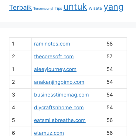
untuk
yang
Terbaik
Wisata
Tips
Tersembunyi
1
raminotes.com
58
2
thecoresoft.com
57
1
aleeyjourney.com
54
2
anakanjingbimo.com
54
3
businesstimemag.com
54
4
diycraftsnhome.com
54
5
eatsmilebreathe.com
56
6
etamuz.com
56