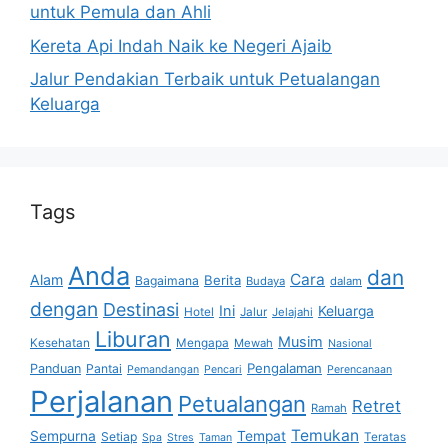
untuk Pemula dan Ahli
Kereta Api Indah Naik ke Negeri Ajaib
Jalur Pendakian Terbaik untuk Petualangan
Keluarga
Tags
Anda
dan
Cara
Alam
Berita
Bagaimana
Budaya
dalam
dengan
Destinasi
Ini
Keluarga
Hotel
Jalur
Jelajahi
Liburan
Musim
Kesehatan
Mengapa
Mewah
Nasional
Pengalaman
Panduan
Pantai
Pemandangan
Pencari
Perencanaan
Perjalanan
Petualangan
Retret
Ramah
Temukan
Sempurna
Tempat
Setiap
Teratas
Spa
Stres
Taman