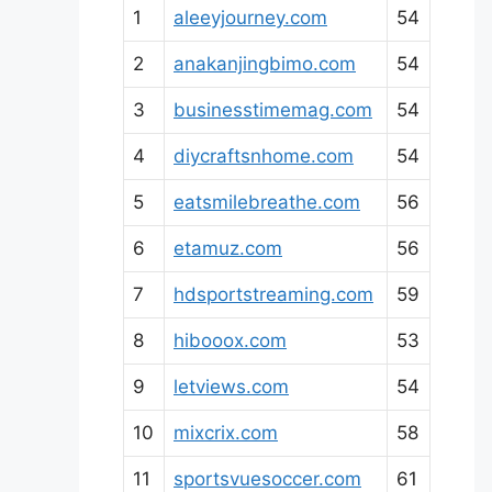
1
aleeyjourney.com
54
2
anakanjingbimo.com
54
3
businesstimemag.com
54
4
diycraftsnhome.com
54
5
eatsmilebreathe.com
56
6
etamuz.com
56
7
hdsportstreaming.com
59
8
hibooox.com
53
9
letviews.com
54
10
mixcrix.com
58
11
sportsvuesoccer.com
61