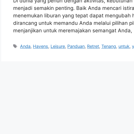
Di dunia yang penuh dengan aktivitas, kebutuhan 
menjadi semakin penting. Baik Anda mencari istira
menemukan liburan yang tepat dapat mengubah hi
dirancang untuk memandu Anda melalui pilihan pil
menjanjikan untuk meremajakan semangat Anda, 
Tags
Anda
,
Havens
,
Leisure
,
Panduan
,
Retret
,
Tenang
,
untuk
,