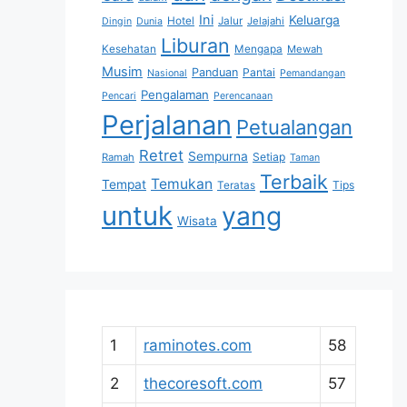
Ini
Keluarga
Hotel
Jalur
Jelajahi
Dingin
Dunia
Liburan
Kesehatan
Mengapa
Mewah
Musim
Panduan
Pantai
Nasional
Pemandangan
Pengalaman
Pencari
Perencanaan
Perjalanan
Petualangan
Retret
Sempurna
Setiap
Ramah
Taman
Terbaik
Temukan
Tempat
Tips
Teratas
untuk
yang
Wisata
1
raminotes.com
58
2
thecoresoft.com
57