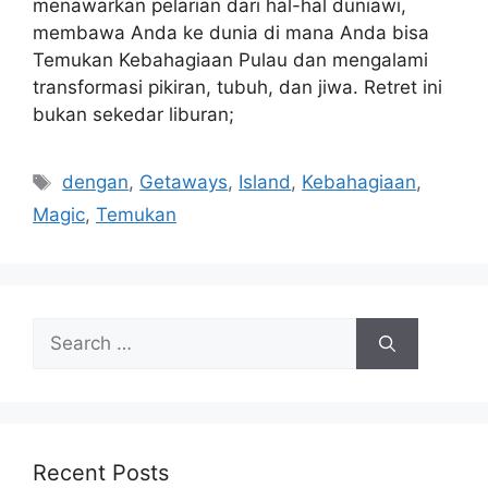
menawarkan pelarian dari hal-hal duniawi,
membawa Anda ke dunia di mana Anda bisa
Temukan Kebahagiaan Pulau dan mengalami
transformasi pikiran, tubuh, dan jiwa. Retret ini
bukan sekedar liburan;
Tags
dengan
,
Getaways
,
Island
,
Kebahagiaan
,
Magic
,
Temukan
Search
for:
Recent Posts