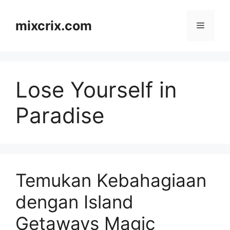
Skip
to
mixcrix.com
Menu
content
Lose Yourself in
Paradise
Temukan Kebahagiaan
dengan Island
Getaways Magic