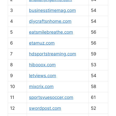
3
businesstimemag.com
54
4
diycraftsnhome.com
54
5
eatsmilebreathe.com
56
6
etamuz.com
56
7
hdsportstreaming.com
59
8
hibooox.com
53
9
letviews.com
54
10
mixcrix.com
58
11
sportsvuesoccer.com
61
12
swordpost.com
52