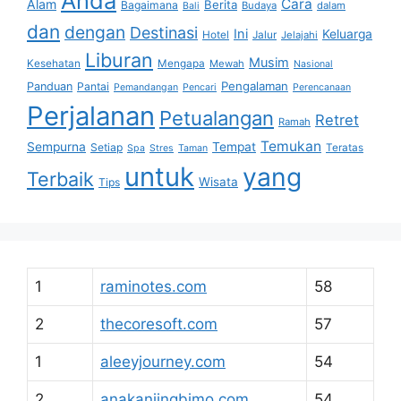
Anda
Cara
Alam
Berita
Bagaimana
Budaya
dalam
Bali
dan
dengan
Destinasi
Ini
Keluarga
Hotel
Jalur
Jelajahi
Liburan
Musim
Kesehatan
Mengapa
Mewah
Nasional
Pengalaman
Panduan
Pantai
Pemandangan
Pencari
Perencanaan
Perjalanan
Petualangan
Retret
Ramah
Temukan
Sempurna
Tempat
Setiap
Teratas
Spa
Stres
Taman
untuk
yang
Terbaik
Wisata
Tips
1
raminotes.com
58
2
thecoresoft.com
57
1
aleeyjourney.com
54
2
anakanjingbimo.com
54