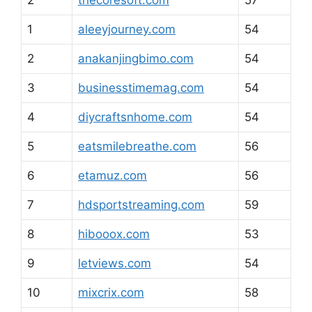
1
aleeyjourney.com
54
2
anakanjingbimo.com
54
3
businesstimemag.com
54
4
diycraftsnhome.com
54
5
eatsmilebreathe.com
56
6
etamuz.com
56
7
hdsportstreaming.com
59
8
hibooox.com
53
9
letviews.com
54
10
mixcrix.com
58