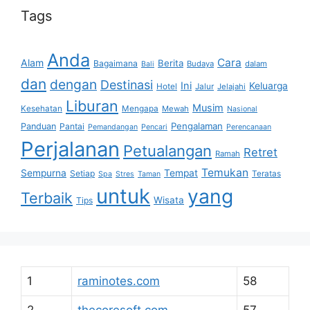
Tags
Anda
Cara
Alam
Berita
Bagaimana
Budaya
dalam
Bali
dan
dengan
Destinasi
Ini
Keluarga
Hotel
Jalur
Jelajahi
Liburan
Musim
Kesehatan
Mengapa
Mewah
Nasional
Pengalaman
Panduan
Pantai
Pemandangan
Pencari
Perencanaan
Perjalanan
Petualangan
Retret
Ramah
Temukan
Sempurna
Tempat
Setiap
Teratas
Spa
Stres
Taman
untuk
yang
Terbaik
Wisata
Tips
1
raminotes.com
58
2
thecoresoft.com
57