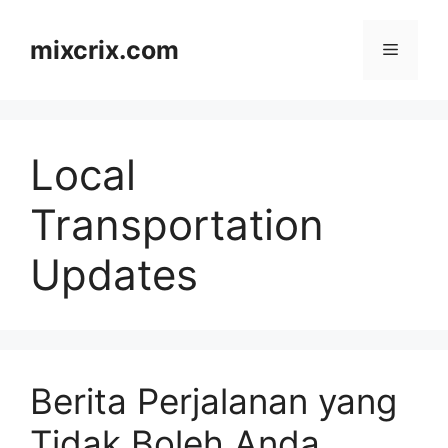
Skip
to
mixcrix.com
Menu
content
Local
Transportation
Updates
Berita Perjalanan yang
Tidak Boleh Anda