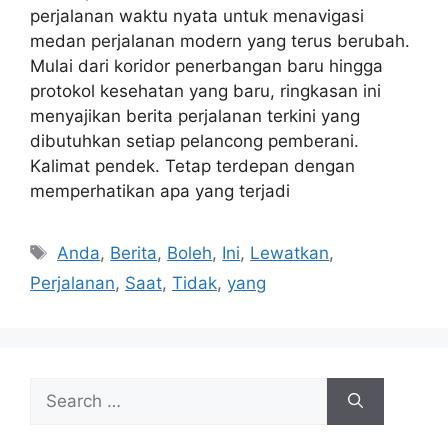
perjalanan waktu nyata untuk menavigasi
medan perjalanan modern yang terus berubah.
Mulai dari koridor penerbangan baru hingga
protokol kesehatan yang baru, ringkasan ini
menyajikan berita perjalanan terkini yang
dibutuhkan setiap pelancong pemberani.
Kalimat pendek. Tetap terdepan dengan
memperhatikan apa yang terjadi
Tags
Anda
,
Berita
,
Boleh
,
Ini
,
Lewatkan
,
Perjalanan
,
Saat
,
Tidak
,
yang
Search
for: