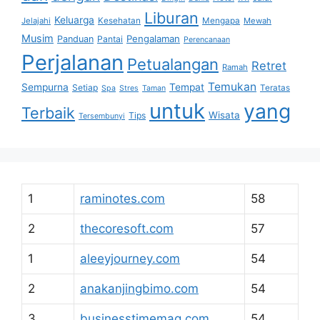
Liburan
Keluarga
Jelajahi
Kesehatan
Mengapa
Mewah
Musim
Pengalaman
Panduan
Pantai
Perencanaan
Perjalanan
Petualangan
Retret
Ramah
Temukan
Sempurna
Tempat
Setiap
Teratas
Spa
Stres
Taman
untuk
yang
Terbaik
Wisata
Tips
Tersembunyi
1
raminotes.com
58
2
thecoresoft.com
57
1
aleeyjourney.com
54
2
anakanjingbimo.com
54
3
businesstimemag.com
54