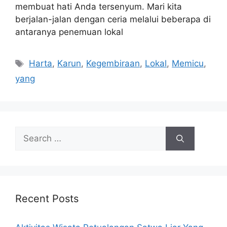
membuat hati Anda tersenyum. Mari kita
berjalan-jalan dengan ceria melalui beberapa di
antaranya penemuan lokal
Tags
Harta
,
Karun
,
Kegembiraan
,
Lokal
,
Memicu
,
yang
Search
for:
Recent Posts