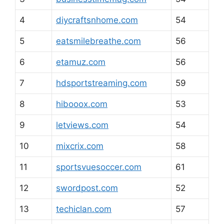
4
diycraftsnhome.com
54
5
eatsmilebreathe.com
56
6
etamuz.com
56
7
hdsportstreaming.com
59
8
hibooox.com
53
9
letviews.com
54
10
mixcrix.com
58
11
sportsvuesoccer.com
61
12
swordpost.com
52
13
techiclan.com
57