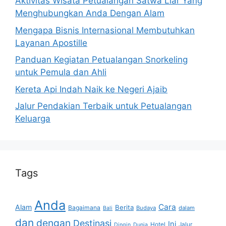
Aktivitas Wisata Petualangan Satwa Liar Yang
Menghubungkan Anda Dengan Alam
Mengapa Bisnis Internasional Membutuhkan
Layanan Apostille
Panduan Kegiatan Petualangan Snorkeling
untuk Pemula dan Ahli
Kereta Api Indah Naik ke Negeri Ajaib
Jalur Pendakian Terbaik untuk Petualangan
Keluarga
Tags
Anda
Cara
Alam
Berita
Bagaimana
Budaya
dalam
Bali
dan
dengan
Destinasi
Ini
Hotel
Jalur
Dingin
Dunia