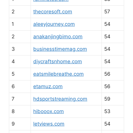
2
thecoresoft.com
57
1
aleeyjourney.com
54
2
anakanjingbimo.com
54
3
businesstimemag.com
54
4
diycraftsnhome.com
54
5
eatsmilebreathe.com
56
6
etamuz.com
56
7
hdsportstreaming.com
59
8
hibooox.com
53
9
letviews.com
54