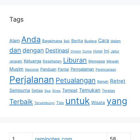
Tags
Anda
Cara
Alam
Berita
Bagaimana
Budaya
dalam
Bali
dan
dengan
Destinasi
Ini
Hotel
Jalur
Dingin
Dunia
Liburan
Keluarga
Jelajahi
Kesehatan
Mengapa
Mewah
Musim
Pengalaman
Panduan
Pantai
Nasional
Perencanaan
Perjalanan
Petualangan
Retret
Ramah
Temukan
Sempurna
Tempat
Setiap
Teratas
Spa
Stres
untuk
yang
Terbaik
Wisata
Tips
Tersembunyi
1
raminotes.com
58