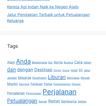
Kereta Api Indah Naik ke Negeri Ajaib
Jalur Pendakian Terbaik untuk Petualangan
Keluarga
Tags
Anda
Cara
Alam
Berita
Bagaimana
Budaya
dalam
Bali
dan
dengan
Destinasi
Ini
Hotel
Jalur
Dingin
Dunia
Liburan
Keluarga
Jelajahi
Kesehatan
Mengapa
Mewah
Musim
Panduan
Pantai
Nasional
Pemandangan
Pencari
Perjalanan
Pengalaman
Perencanaan
Petualangan
Retret
Sempurna
Setiap
Ramah