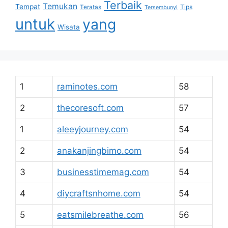
Terbaik
Temukan
Tempat
Tips
Teratas
Tersembunyi
untuk
yang
Wisata
1
raminotes.com
58
2
thecoresoft.com
57
1
aleeyjourney.com
54
2
anakanjingbimo.com
54
3
businesstimemag.com
54
4
diycraftsnhome.com
54
5
eatsmilebreathe.com
56