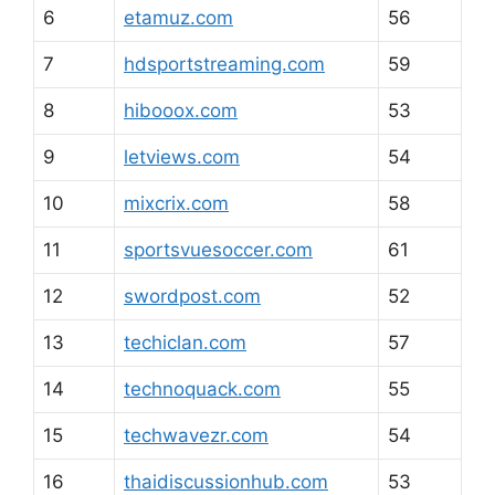
6
etamuz.com
56
7
hdsportstreaming.com
59
8
hibooox.com
53
9
letviews.com
54
10
mixcrix.com
58
11
sportsvuesoccer.com
61
12
swordpost.com
52
13
techiclan.com
57
14
technoquack.com
55
15
techwavezr.com
54
16
thaidiscussionhub.com
53